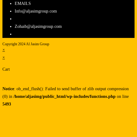
EMAILS
Info@aljasimgroup.com
Zohaib@aljasimgroup.com
Copyright 2024 Al Jasim Group
×
×
Cart
Notice
: ob_end_flush(): Failed to send buffer of zlib output compression
(0) in
/home/aljasimg/public_html/wp-includes/functions.php
on line
5493