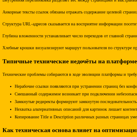
Внутренняя перелинковка разделяет вес между страницами и выстраива
Анкорные тексты ссылок обязаны отражать содержание целевой страниц
Структура URL-адресов сказывается на восприятие информации посети
Глубина вложенности устанавливает число переходов от главной стран
Хлебные крошки визуализируют маршрут пользователя по структуре пр
Типичные технические недочёты на платформе
Технические проблемы собираются в ходе эволюции платформы и требу
Нерабочие ссылки появляются при устранении страниц без конф
Смешанный содержимое возникает при подключении небезопасны
Замкнутые редиректы формируют замкнутую последовательность 
Нехватка альтернативных описаний для картинок лишает контент
Копирование Title и Description различных разных страницах у
Как техническая основа влияет на оптимизац