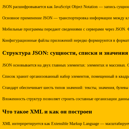
JSON расшифровывается как JavaScript Object Notation — запись сущн
Основное применение JSON — транспортировка информации между клиен
Мобильные программы передают сведениями с серверами через JSON. Фо
Конфигурационные файлы приложений нередко формируются в формате J
Структура JSON: сущности, списки и значения
JSON основывается на двух главных элементах: элементах и массивах.
Список хранит организованный набор элементов, помещенный в квадра
Стандарт обеспечивает шесть типов значений: тексты, значения, булевы
Вложенность структур позволяет строить составные организации данн
Что такое XML и как он построен
XML интерпретируется как Extensible Markup Language — масштабиру