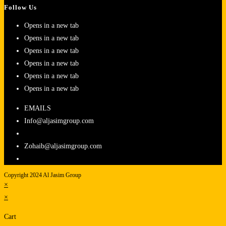
Follow Us
Opens in a new tab
Opens in a new tab
Opens in a new tab
Opens in a new tab
Opens in a new tab
Opens in a new tab
EMAILS
Info@aljasimgroup.com
Zohaib@aljasimgroup.com
Copyright 2024 Al Jasim Group
×
×
Cart