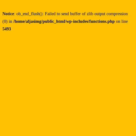
Notice
: ob_end_flush(): Failed to send buffer of zlib output compression
(0) in
/home/aljasimg/public_html/wp-includes/functions.php
on line
5493