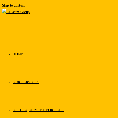
Skip to content
HOME
OUR SERVICES
USED EQUIPMENT FOR SALE