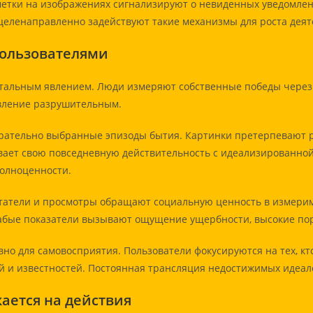
ки на изображениях сигнализируют о невиденных уведомлени
целенаправленно задействуют такие механизмы для роста деят
пользователями
альным явлением. Люди измеряют собственные победы через у
авление разрушительным.
арательно выбранные эпизоды бытия. Картинки претерпевают р
вает свою повседневную действительность с идеализированной
олноценности.
итатели и просмотры обращают социальную ценность в измер
лабые показатели вызывают ощущение ущербности, высокие по
но для самовосприятия. Пользователи фокусируются на тех, кт
 и известностей. Постоянная трансляция недостижимых идеал
жается на действия