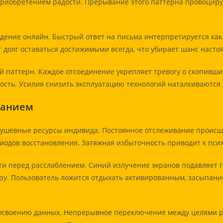
приобретением радости. Прерывание этого паттерна провоцир
ение онлайн. Быстрый ответ на письма интерпретируется как
долг оставаться достижимыми всегда, что убирает шанс насто
 паттерн. Каждое отсоединение укрепляет тревогу о скопивши
ость. Усилия снизить эксплуатацию технологий наталкиваются
ранием
 душевные ресурсы индивида. Постоянное отслеживание проис
иодов восстановления. Затяжная избыточность приводит к пси
ти перед расслаблением. Синий излучение экранов подавляет
у. Пользователь ложится отдыхать активированным, засыпание
 усвоению данных. Непрерывное переключение между целями р