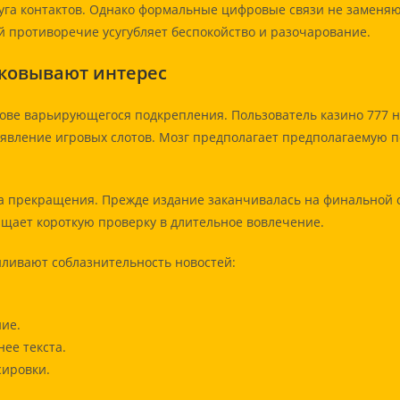
га контактов. Однако формальные цифровые связи не заменяю
й противоречие усугубляет беспокойство и разочарование.
ковывают интерес
ве варьирующегося подкрепления. Пользователь казино 777 не
 явление игровых слотов. Мозг предполагает предполагаемую 
а прекращения. Прежде издание заканчивалась на финальной 
щает короткую проверку в длительное вовлечение.
иливают соблазнительность новостей:
ие.
ее текста.
сировки.