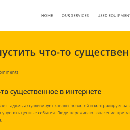
HOME
OUR SERVICES
USED EQUIPMENT
пустить что-то существе
Comments
nts:
-то существенное в интернете
ет гаджет, актуализирует каналы новостей и контролирует за 
а упустить ценные события. Люди переживают опасение при мы
я.