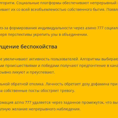
горитм. Социальные платформы обеспечивают непрерывный вх
ивает их со всей всеобъемлемостью собственного бытия. Появ
-за формирования индивидуальности через азино 777 социал
теря перспективы укрепить узы в объединении.
ущение беспокойства
ые увеличивают активность пользователей. Алгоритмы выбир
ми происшествиями и победами получают предпочтение в кана
ерывно ликуют и преуспевают.
ьной обратной отклика. Личность обретает дозу дофамина пр
на собственные посты обостряет тревогу.
мация azino 777 удаляется через заданное промежуток, что в
тупную желание непрерывного наблюдения.