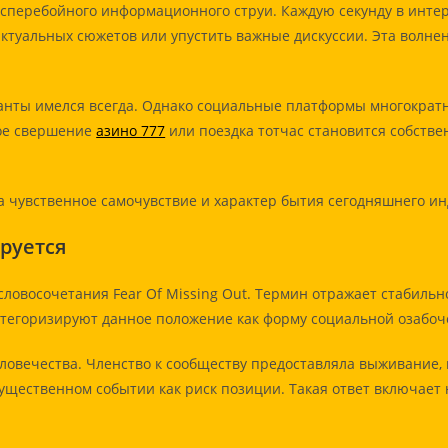
сперебойного информационного струи. Каждую секунду в инте
актуальных сюжетов или упустить важные дискуссии. Эта волн
ианты имелся всегда. Однако социальные платформы многократн
дое свершение
азино 777
или поездка тотчас становится собстве
а чувственное самочувствие и характер бытия сегодняшнего ин
руется
ловосочетания Fear Of Missing Out. Термин отражает стабильно
атегоризируют данное положение как форму социальной озабоч
ловечества. Членство к сообществу предоставляла выживание,
существенном событии как риск позиции. Такая ответ включает