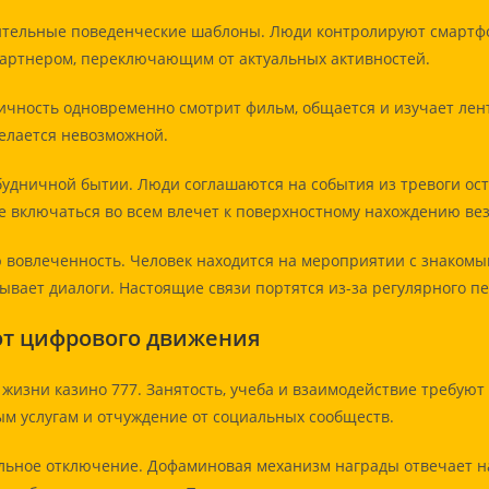
тельные поведенческие шаблоны. Люди контролируют смартфон
артнером, переключающим от актуальных активностей.
чность одновременно смотрит фильм, общается и изучает лент
делается невозможной.
дничной бытии. Люди соглашаются на события из тревоги оста
е включаться во всем влечет к поверхностному нахождению вез
 вовлеченность. Человек находится на мероприятии с знакомы
вает диалоги. Настоящие связи портятся из-за регулярного п
от цифрового движения
жизни казино 777. Занятость, учеба и взаимодействие требуют
ым услугам и отчуждение от социальных сообществ.
ьное отключение. Дофаминовая механизм награды отвечает на