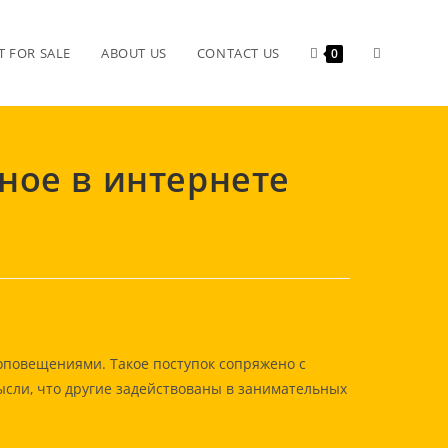
Toggle
 FOR SALE
ABOUT US
CONTACT US
0
website
нное в интернете
search
оповещениями. Такое поступок сопряжено с
сли, что другие задействованы в занимательных