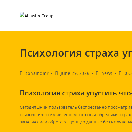
Skip
to
content
Психология страха у
Post
Post
Post
Post
zohaibqmr
June 29, 2026
news
0 
author:
published:
category:
comme
Психология страха упустить что
Сегодняшний пользователь беспрестанно просматрива
психологическим явлением, который обрел имя страх
занятиях или обретают ценную данные без их участи