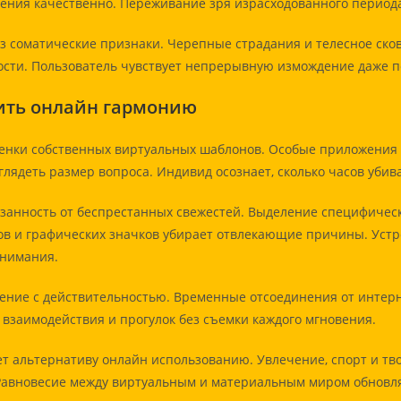
дения качественно. Переживание зря израсходованного период
з соматические признаки. Черепные страдания и телесное ско
ости. Пользователь чувствует непрерывную измождение даже п
нить онлайн гармонию
ценки собственных виртуальных шаблонов. Особые приложения 
глядеть размер вопроса. Индивид осознает, сколько часов уби
анность от беспрестанных свежестей. Выделение специфическ
ов и графических значков убирает отвлекающие причины. Уст
внимания.
ние с действительностью. Временные отсоединения от интерне
 взаимодействия и прогулок без съемки каждого мгновения.
 альтернативу онлайн использованию. Увлечение, спорт и тво
Равновесие между виртуальным и материальным миром обновля