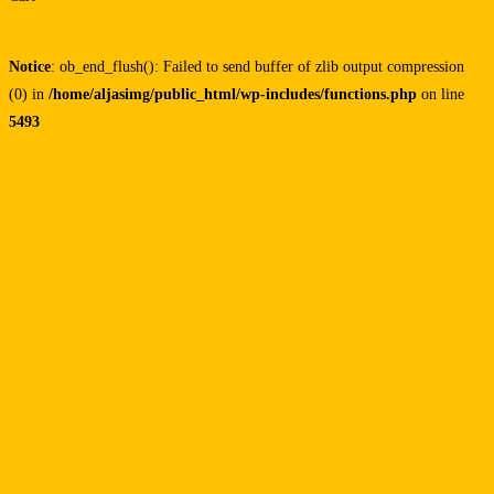
Notice
: ob_end_flush(): Failed to send buffer of zlib output compression
(0) in
/home/aljasimg/public_html/wp-includes/functions.php
on line
5493