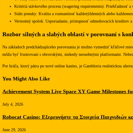
Kritériá stávkového procesu (wagering requirements): Priehľadnosť a
Stále ponuky: Kvalita a rozmanitosť každotýždenných alebo každomesa
Vernostný spolok: Usporiadanie, prístupnosť odmeňovacích kreditov
Rozbor silných a slabých oblastí v porovnaní s ko
Na základoch predchádzajúceho porovnania je možno vymedziť kľúčové miesta, 
môžu byť frustrovaní s obrovskými, niekedy neosobnými platformami. Nebezpe
Pre hráča, ktorý pátra po nové online kasíno, je Gambloria realistickou alte
You Might Also Like
Achievement System Live Space XY Game Milestones f
July 4, 2026
Robocat Casino: Εξερευνήστε τα Στοιχεία Παιχνιδιών κ
June 29, 2026