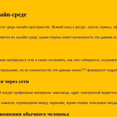
айн-среде
ти среди онлайн-пространстве. Всякий вход к ресурс, запуск сервиса,
яются во онлайн-среду, какая-сторона имеет-возможность эти-данные и
е материалы в сети а-также осознавать, как они собираются, сохраняютс
тральными, но во совокупности эти-данные азино777 формируют подробн
я через сети
входят профильные материалы: имя-входа, адрес электронной корреспонд
нажатия, перемещения между экранами, время чтения, поисковые вводы, 
тношении обычного человека