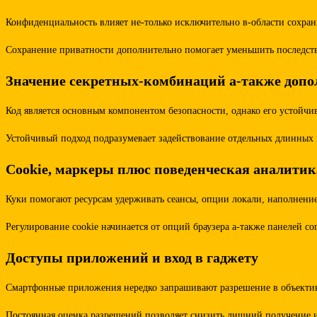
Конфиденциальность влияет не-только исключительно в-области сохра
Сохранение приватности дополнительно помогает уменьшить последств
Значение секретных-комбинаций а-также доп
Код является основным компонентом безопасности, однако его устойчи
Устойчивый подход подразумевает задействование отдельных длинных 
Cookie, маркеры плюс поведенческая аналитик
Куки помогают ресурсам удерживать сеансы, опции локали, наполнение
Регулирование cookie начинается от опций браузера а-также панелей 
Доступы приложений и вход в гаджету
Смартфонные приложения нередко запрашивают разрешение в объективу
Постоянная оценка разрешений позволяет снизить лишний получение ин