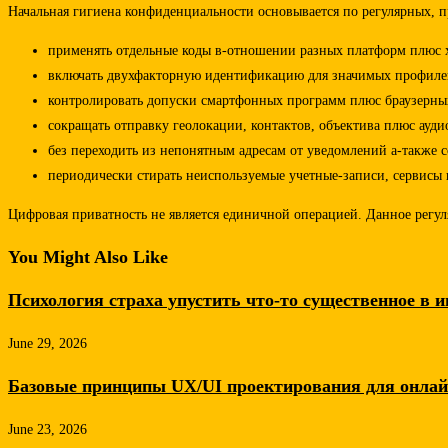
Начальная гигиена конфиденциальности основывается по регулярных, 
применять отдельные коды в-отношении разных платформ плюс 
включать двухфакторную идентификацию для значимых профиле
контролировать допуски смартфонных программ плюс браузерны
сокращать отправку геолокации, контактов, объектива плюс ауди
без переходить из непонятным адресам от уведомлений а-также 
периодически стирать неиспользуемые учетные-записи, сервисы 
Цифровая приватность не является единичной операцией. Данное регул
You Might Also Like
Психология страха упустить что-то существенное в и
June 29, 2026
Базовые принципы UX/UI проектирования для онлай
June 23, 2026