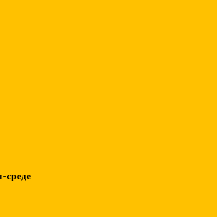
-среде