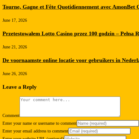
Tourne, Gagne et Fête Quotidiennement avec AmonBet C
June 17, 2026
Przetestowałem Lotto Casino przez 100 godzin – Pełna R
June 21, 2026
De voornaamste online locatie voor gebruikers in Neder
June 26, 2026
Leave a Reply
Comment
Enter your name or username to comment
Enter your email address to comment
Enter your website URL (optional)