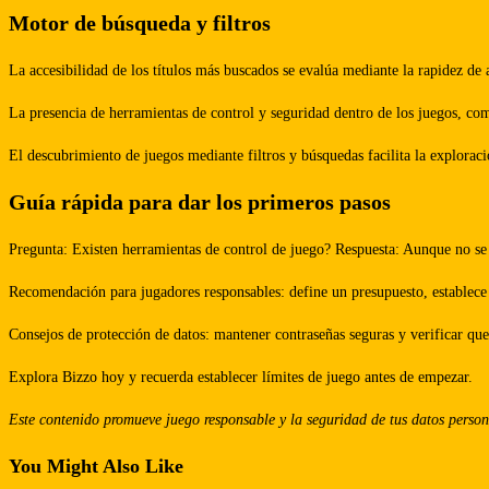
Motor de búsqueda y filtros
La accesibilidad de los títulos más buscados se evalúa mediante la rapidez de a
La presencia de herramientas de control y seguridad dentro de los juegos, com
El descubrimiento de juegos mediante filtros y búsquedas facilita la exploraci
Guía rápida para dar los primeros pasos
Pregunta: Existen herramientas de control de juego? Respuesta: Aunque no se de
Recomendación para jugadores responsables: define un presupuesto, establece l
Consejos de protección de datos: mantener contraseñas seguras y verificar que 
Explora Bizzo hoy y recuerda establecer límites de juego antes de empezar.
Este contenido promueve juego responsable y la seguridad de tus datos person
You Might Also Like