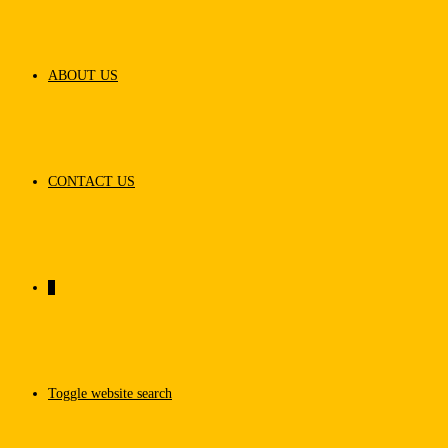
ABOUT US
CONTACT US
0
Toggle website search