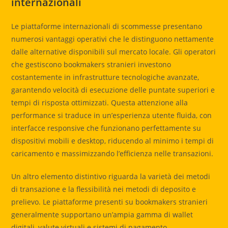
internazionali
Le piattaforme internazionali di scommesse presentano
numerosi vantaggi operativi che le distinguono nettamente
dalle alternative disponibili sul mercato locale. Gli operatori
che gestiscono bookmakers stranieri investono
costantemente in infrastrutture tecnologiche avanzate,
garantendo velocità di esecuzione delle puntate superiori e
tempi di risposta ottimizzati. Questa attenzione alla
performance si traduce in un’esperienza utente fluida, con
interfacce responsive che funzionano perfettamente su
dispositivi mobili e desktop, riducendo al minimo i tempi di
caricamento e massimizzando l’efficienza nelle transazioni.
Un altro elemento distintivo riguarda la varietà dei metodi
di transazione e la flessibilità nei metodi di deposito e
prelievo. Le piattaforme presenti su bookmakers stranieri
generalmente supportano un’ampia gamma di wallet
digitali, valute virtuali e sistemi di pagamento