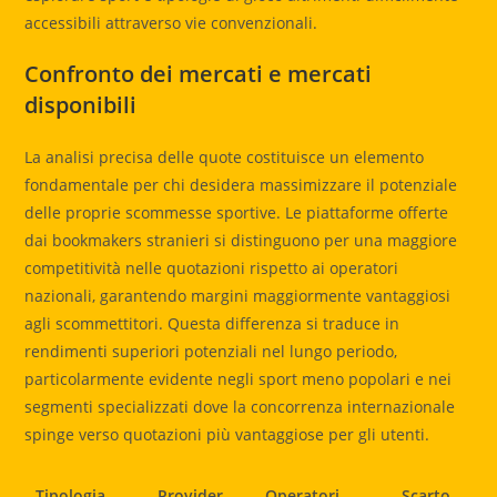
accessibili attraverso vie convenzionali.
Confronto dei mercati e mercati
disponibili
La analisi precisa delle quote costituisce un elemento
fondamentale per chi desidera massimizzare il potenziale
delle proprie scommesse sportive. Le piattaforme offerte
dai bookmakers stranieri si distinguono per una maggiore
competitività nelle quotazioni rispetto ai operatori
nazionali, garantendo margini maggiormente vantaggiosi
agli scommettitori. Questa differenza si traduce in
rendimenti superiori potenziali nel lungo periodo,
particolarmente evidente negli sport meno popolari e nei
segmenti specializzati dove la concorrenza internazionale
spinge verso quotazioni più vantaggiose per gli utenti.
Tipologia
Provider
Operatori
Scarto