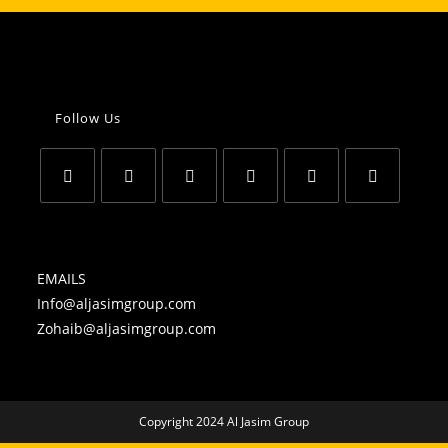
Follow Us
Opens
Opens
Opens
Opens
Opens
Opens
in
in
in
in
in
in
a
a
a
a
a
a
EMAILS
new
new
new
new
new
new
Info@aljasimgroup.com
tab
tab
tab
tab
tab
tab
Zohaib@aljasimgroup.com
Copyright 2024 Al Jasim Group