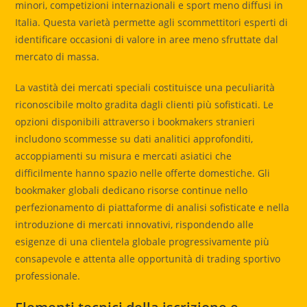
minori, competizioni internazionali e sport meno diffusi in
Italia. Questa varietà permette agli scommettitori esperti di
identificare occasioni di valore in aree meno sfruttate dal
mercato di massa.
La vastità dei mercati speciali costituisce una peculiarità
riconoscibile molto gradita dagli clienti più sofisticati. Le
opzioni disponibili attraverso i bookmakers stranieri
includono scommesse su dati analitici approfonditi,
accoppiamenti su misura e mercati asiatici che
difficilmente hanno spazio nelle offerte domestiche. Gli
bookmaker globali dedicano risorse continue nello
perfezionamento di piattaforme di analisi sofisticate e nella
introduzione di mercati innovativi, rispondendo alle
esigenze di una clientela globale progressivamente più
consapevole e attenta alle opportunità di trading sportivo
professionale.