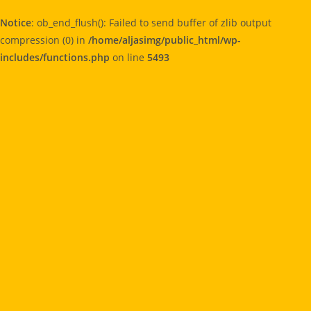
Notice
: ob_end_flush(): Failed to send buffer of zlib output
compression (0) in
/home/aljasimg/public_html/wp-
includes/functions.php
on line
5493