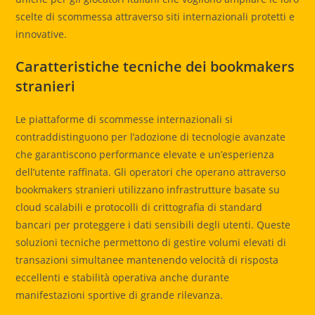
scelte di scommessa attraverso siti internazionali protetti e
innovative.
Caratteristiche tecniche dei bookmakers
stranieri
Le piattaforme di scommesse internazionali si
contraddistinguono per l’adozione di tecnologie avanzate
che garantiscono performance elevate e un’esperienza
dell’utente raffinata. Gli operatori che operano attraverso
bookmakers stranieri utilizzano infrastrutture basate su
cloud scalabili e protocolli di crittografia di standard
bancari per proteggere i dati sensibili degli utenti. Queste
soluzioni tecniche permettono di gestire volumi elevati di
transazioni simultanee mantenendo velocità di risposta
eccellenti e stabilità operativa anche durante
manifestazioni sportive di grande rilevanza.