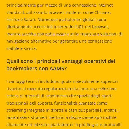
principalmente per mezzo di una connessione internet
standard, utilizzando browser moderni come Chrome,
Firefox o Safari. Numerose piattaforme globali sono
direttamente accessibili inserendo l’URL nel browser,
mentre talvolta potrebbe essere utile impostare soluzioni di
navigazione alternative per garantire una connessione
stabile e sicura.
Quali sono i principali vantaggi operativi dei
bookmakers non AAMS?
I vantaggi tecnici includono quote notevolmente superiori
rispetto al mercato regolamentato italiano, una selezione
estesa di mercati di scommessa che spazia dagli sport
tradizionali agli eSports, funzionalità avanzate come
streaming integrato in diretta e cash-out parziale. Inoltre, i
bookmakers stranieri mettono a disposizione app mobile
altamente ottimizzate, piattaforme in più lingue e protocolli