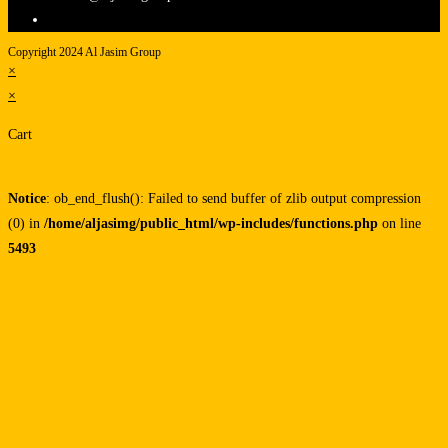
Copyright 2024 Al Jasim Group
×
×
Cart
Notice
: ob_end_flush(): Failed to send buffer of zlib output compression
(0) in
/home/aljasimg/public_html/wp-includes/functions.php
on line
5493