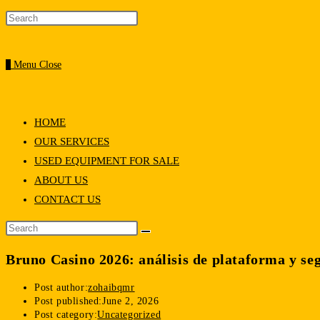
0
Menu
Close
HOME
OUR SERVICES
USED EQUIPMENT FOR SALE
ABOUT US
CONTACT US
Bruno Casino 2026: análisis de plataforma y se
Post author:
zohaibqmr
Post published:
June 2, 2026
Post category:
Uncategorized