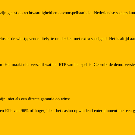
ig zijn getest op rechtvaardigheid en onvoorspelbaarheid. Nederlandse spelers 
usief de winstgevende titels, te ontdekken met extra speelgeld. Het is altijd
. Het maakt niet verschil wat het RTP van het spel is. Gebruik de demo-versies o
n, niet als een directe garantie op winst.
en RTP van 96% of hoger, biedt het casino opwindend entertainment met een goede