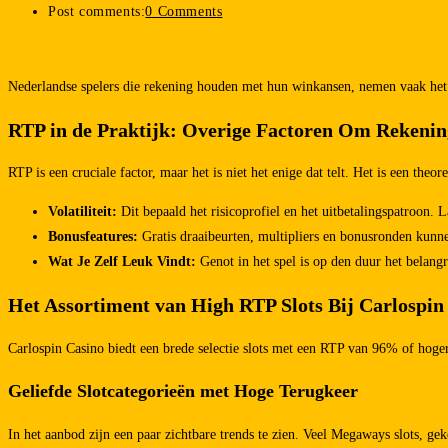
Post comments:
0 Comments
Nederlandse spelers die rekening houden met hun winkansen, nemen vaak het Re
RTP in de Praktijk: Overige Factoren Om Rekeni
RTP is een cruciale factor, maar het is niet het enige dat telt. Het is een t
Volatiliteit:
Dit bepaald het risicoprofiel en het uitbetalingspatroon. La
Bonusfeatures:
Gratis draaibeurten, multipliers en bonusronden kunne
Wat Je Zelf Leuk Vindt:
Genot in het spel is op den duur het belangr
Het Assortiment van High RTP Slots Bij Carlospin
Carlospin Casino biedt een brede selectie slots met een RTP van 96% of hoger
Geliefde Slotcategorieën met Hoge Terugkeer
In het aanbod zijn een paar zichtbare trends te zien. Veel Megaways slots, 