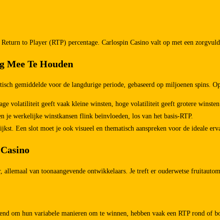
turn to Player (RTP) percentage. Carlospin Casino valt op met een zorgvuldig 
ng Mee Te Houden
heoretisch gemiddelde voor de langdurige periode, gebaseerd op miljoenen spins.
ge volatiliteit geeft vaak kleine winsten, hoge volatiliteit geeft grotere winste
n je werkelijke winstkansen flink beïnvloeden, los van het basis-RTP.
ijkst. Een slot moet je ook visueel en thematisch aanspreken voor de ideale erv
 Casino
, allemaal van toonaangevende ontwikkelaars. Je treft er ouderwetse fruitautoma
gekend om hun variabele manieren om te winnen, hebben vaak een RTP rond of b