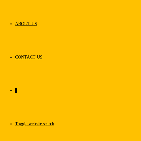
ABOUT US
CONTACT US
0
Toggle website search