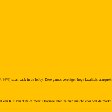
98%) staan vaak in de lobby. Deze games verenigen hoge kwaliteit, aanspreken
 een RTP van 96% of meer. Daarmee laten ze zien inzicht voor wat de markt prio