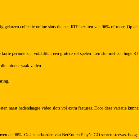
gekozen collectie online slots die een RTP bezitten van 96% of meer. Op de lan
 Op korte periode kan volatiliteit een grotere rol spelen. Een slot met een hog
n die minder vaak vallen.
aring.
ten naast hedendaagse video slots vol extra features. Door deze variatie kunne
oven de 96%. Ook standaarden van NetEnt en Play’n GO scoren steevast hoog. P