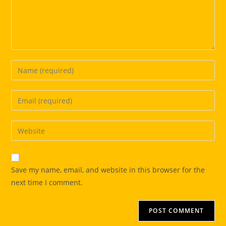
Enter
your
name
Enter
or
your
username
email
Enter
to
address
your
comment
to
website
comment
URL
Save my name, email, and website in this browser for the
(optional)
next time I comment.