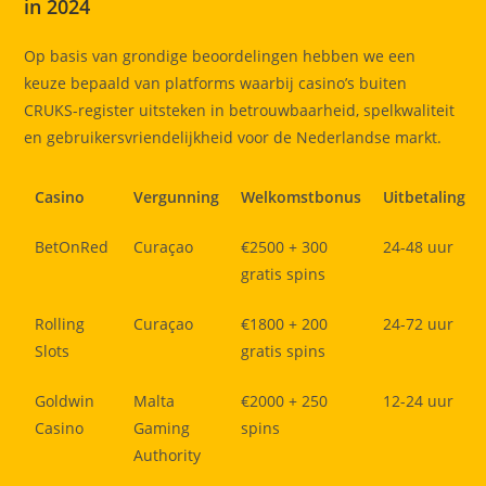
in 2024
Op basis van grondige beoordelingen hebben we een
keuze bepaald van platforms waarbij casino’s buiten
CRUKS-register uitsteken in betrouwbaarheid, spelkwaliteit
en gebruikersvriendelijkheid voor de Nederlandse markt.
Casino
Vergunning
Welkomstbonus
Uitbetaling
BetOnRed
Curaçao
€2500 + 300
24-48 uur
gratis spins
Rolling
Curaçao
€1800 + 200
24-72 uur
Slots
gratis spins
Goldwin
Malta
€2000 + 250
12-24 uur
Casino
Gaming
spins
Authority