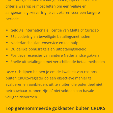
criteria waarop je moet letten om een veilige en
aangename gokervaring te verzekeren voor een langere
periode.
Geldige internationale licentie van Malta of Curaçao
SSL-codering en beveiligde betalingsmethoden
Nederlandse klantenservice en taalhulp
Duidelijke bonusregels en uitbetalingsbeleid
Positieve recensies van andere Nederlandse gokkers
Snelle uitbetalingen met verschillende betaalmethoden
Deze richtlijnen helpen je om de kwaliteit van casino’s
buiten CRUKS-register op een objectieve manier te
evalueren en aanbieders uit te sluiten die potentieel niet
betrouwbaar kunnen zijn of niet voldoen aan basale
veiligheidsnormen.
Top gerenommeerde gokkasten buiten CRUKS