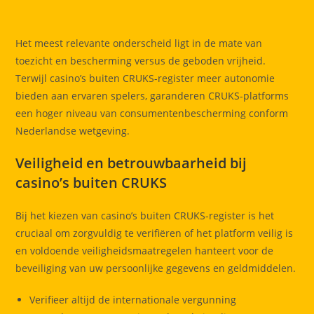
Het meest relevante onderscheid ligt in de mate van
toezicht en bescherming versus de geboden vrijheid.
Terwijl casino’s buiten CRUKS-register meer autonomie
bieden aan ervaren spelers, garanderen CRUKS-platforms
een hoger niveau van consumentenbescherming conform
Nederlandse wetgeving.
Veiligheid en betrouwbaarheid bij
casino’s buiten CRUKS
Bij het kiezen van casino’s buiten CRUKS-register is het
cruciaal om zorgvuldig te verifiëren of het platform veilig is
en voldoende veiligheidsmaatregelen hanteert voor de
beveiliging van uw persoonlijke gegevens en geldmiddelen.
Verifieer altijd de internationale vergunning