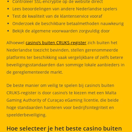
Controleer SSL-encryptie op de website direct
Lees beoordelingen van andere Nederlandse spelers
Test de kwaliteit van de klantenservice vooraf
Onderzoek de beschikbare betaalmethoden nauwkeurig
Bekijk de algemene voorwaarden zorgvuldig door
Alhoewel
casino’s buiten CRUKS-register
zich buiten het
Nederlandse toezicht bevinden, stellen gerenommeerde
platforms ter beschikking vaak vergelijkbare of zelfs betere
beveiligingsstandaarden dan sommige lokale aanbieders in
de gereglementeerde markt.
De beste manier om veilig te spelen bij casino’s buiten
CRUKS-register is door casino’s te kiezen met een Malta
Gaming Authority of Curaçao eGaming licentie, die beide
hoge standaarden hanteren voor bedrijfsintegriteit en
speelderbeveiliging.
Hoe selecteer je het beste casino buiten