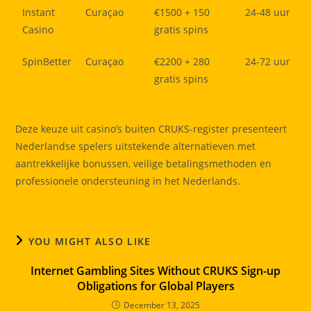
Instant
Curaçao
€1500 + 150
24-48 uur
Casino
gratis spins
SpinBetter
Curaçao
€2200 + 280
24-72 uur
gratis spins
Deze keuze uit casino’s buiten CRUKS-register presenteert
Nederlandse spelers uitstekende alternatieven met
aantrekkelijke bonussen, veilige betalingsmethoden en
professionele ondersteuning in het Nederlands.
YOU MIGHT ALSO LIKE
Internet Gambling Sites Without CRUKS Sign-up
Obligations for Global Players
December 13, 2025