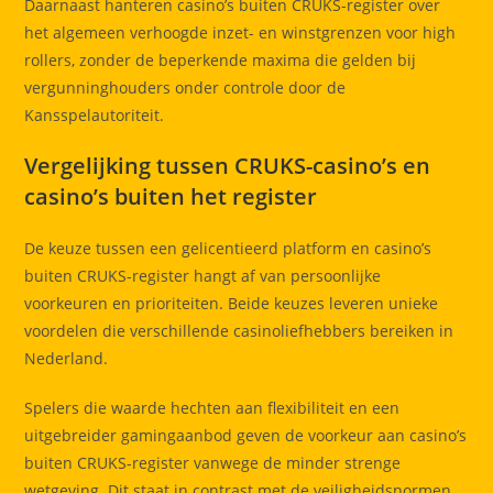
Daarnaast hanteren casino’s buiten CRUKS-register over
het algemeen verhoogde inzet- en winstgrenzen voor high
rollers, zonder de beperkende maxima die gelden bij
vergunninghouders onder controle door de
Kansspelautoriteit.
Vergelijking tussen CRUKS-casino’s en
casino’s buiten het register
De keuze tussen een gelicentieerd platform en casino’s
buiten CRUKS-register hangt af van persoonlijke
voorkeuren en prioriteiten. Beide keuzes leveren unieke
voordelen die verschillende casinoliefhebbers bereiken in
Nederland.
Spelers die waarde hechten aan flexibiliteit en een
uitgebreider gamingaanbod geven de voorkeur aan casino’s
buiten CRUKS-register vanwege de minder strenge
wetgeving. Dit staat in contrast met de veiligheidsnormen