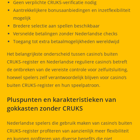
Geen verplichte CRUKS-verificatie nodig
Aantrekkelijkere bonusaanbiedingen en inzetflexibiliteit
mogelijk
Bredere selectie aan spellen beschikbaar
Versnelde betalingen zonder Nederlandse checks
Toegang tot extra betaalmogelijkheden wereldwijd
Het belangrijkste onderscheid tussen casino’s buiten
CRUKS-register en Nederlandse reguliere casino’s betreft
de ontbreken van de vereiste controle voor zelfuitsluiting,
hoewel spelers zelf verantwoordelijk blijven voor casino’s
buiten CRUKS-register en hun speelpatroon.
Pluspunten en karakteristieken van
gokkasten zonder CRUKS
Nederlandse spelers die gebruik maken van casino’s buiten
CRUKS-register profiteren van aanzienlijk meer flexibiliteit
en kunnen profiteren van diverse benefits die niet