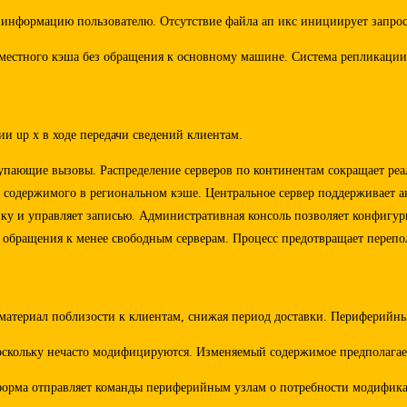
 информацию пользователю. Отсутствие файла ап икс инициирует запрос
местного кэша без обращения к основному машине. Система репликации
и up x в ходе передачи сведений клиентам.
тупающие вызовы. Распределение серверов по континентам сокращает р
содержимого в региональном кэше. Центральное сервер поддерживает ак
узку и управляет записью. Административная консоль позволяет конфигу
обращения к менее свободным серверам. Процесс предотвращает перепол
материал поблизости к клиентам, снижая период доставки. Периферийны
оскольку нечасто модифицируются. Изменяемый содержимое предполагает
тформа отправляет команды периферийным узлам о потребности модифик