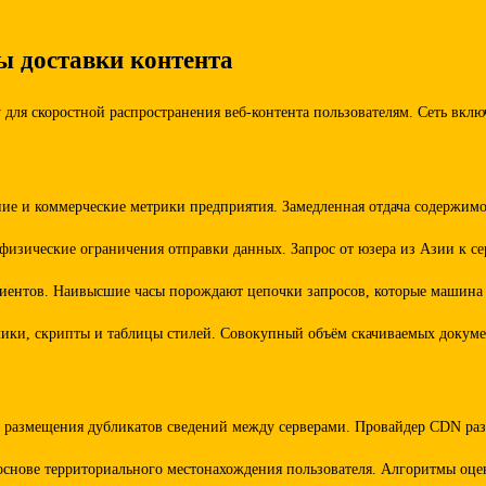
ы доставки контента
для скоростной распространения веб-контента пользователям. Сеть вкл
ние и коммерческие метрики предприятия. Замедленная отдача содержимо
 физические ограничения отправки данных. Запрос от юзера из Азии к с
клиентов. Наивысшие часы порождают цепочки запросов, которые машина
ики, скрипты и таблицы стилей. Совокупный объём скачиваемых докумен
размещения дубликатов сведений между серверами. Провайдер CDN разме
снове территориального местонахождения пользователя. Алгоритмы оцен