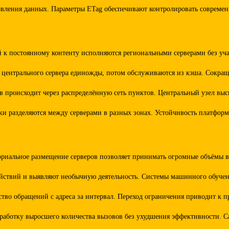
новления данных. Параметры ETag обеспечивают контролировать совреме
к постоянному контенту исполняются региональными серверами без уча
с центрального сервера единожды, потом обслуживаются из кэша. Сокра
 происходит через распределённую сеть пунктов. Центральный узел высы
ки разделяются между серверами в разных зонах. Устойчивость платфор
ориальное размещение серверов позволяет принимать огромные объёмы в
ействий и выявляют необычную деятельность. Системы машинного обуче
ество обращений с адреса за интервал. Переход ограничения приводит к
бработку выросшего количества вызовов без ухудшения эффективности. С