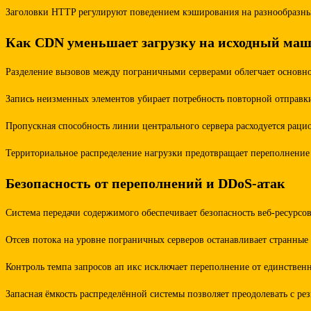
Заголовки HTTP регулируют поведением кэширования на разнообразных
Как CDN уменьшает загрузку на исходный ма
Разделение вызовов между пограничными серверами облегчает основно
Запись неизменных элементов убирает потребность повторной отправк
Пропускная способность линии центрального сервера расходуется раци
Территориальное распределение нагрузки предотвращает переполнение
Безопасность от переполнений и DDoS-атак
Система передачи содержимого обеспечивает безопасность веб-ресурсо
Отсев потока на уровне пограничных серверов останавливает странны
Контроль темпа запросов ап икс исключает переполнение от единственн
Запасная ёмкость распределённой системы позволяет преодолевать с р