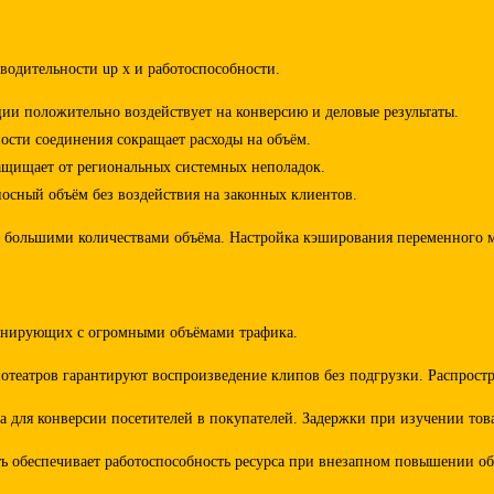
водительности up x и работоспособности.
ии положительно воздействует на конверсию и деловые результаты.
ости соединения сокращает расходы на объём.
ащищает от региональных системных неполадок.
осный объём без воздействия на законных клиентов.
 с большими количествами объёма. Настройка кэширования переменного 
ионирующих с огромными объёмами трафика.
еатров гарантируют воспроизведение клипов без подгрузки. Распростр
а для конверсии посетителей в покупателей. Задержки при изучении то
обеспечивает работоспособность ресурса при внезапном повышении объ