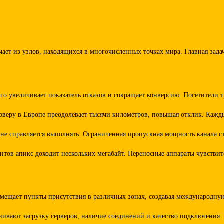
ючает из узлов, находящихся в многочисленных точках мира. Главная за
го увеличивает показатель отказов и сокращает конверсию. Посетители 
ерверу в Европе преодолевает тысячи километров, повышая отклик. Каж
 не справляется выполнять. Ограниченная пропускная мощность канала 
тов апикс доходит нескольких мегабайт. Переносные аппараты чувствите
щает пункты присутствия в различных зонах, создавая международную с
ивают загрузку серверов, наличие соединений и качество подключения.