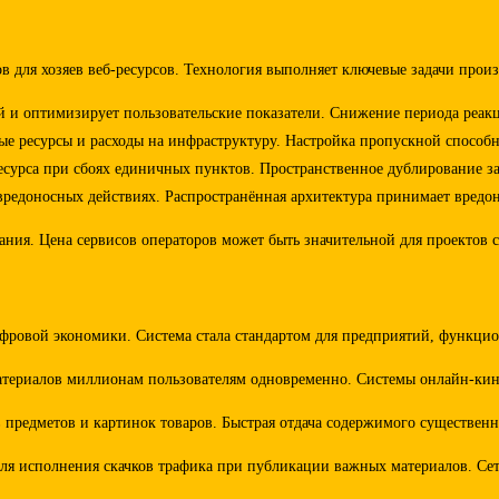
 для хозяев веб-ресурсов. Технология выполняет ключевые задачи произ
й и оптимизирует пользовательские показатели. Снижение периода реакц
е ресурсы и расходы на инфраструктуру. Настройка пропускной способн
есурса при сбоях единичных пунктов. Пространственное дублирование з
вредоносных действиях. Распространённая архитектура принимает вредон
ания. Цена сервисов операторов может быть значительной для проектов
цифровой экономики. Система стала стандартом для предприятий, функц
ериалов миллионам пользователям одновременно. Системы онлайн-кинот
 предметов и картинок товаров. Быстрая отдача содержимого существенн
 исполнения скачков трафика при публикации важных материалов. Сеть 