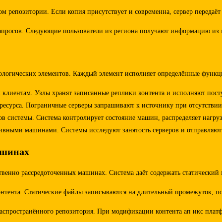
м репозитории. Если копия присутствует и современна, сервер передаёт
апросов. Следующие пользователи из региона получают информацию из 
ологических элементов. Каждый элемент исполняет определённые функци
м клиентам. Узлы хранят записанные реплики контента и исполняют пос
ресурса. Пограничные серверы запрашивают к источнику при отсутствии 
тов системы. Система контролирует состояние машин, распределяет нагр
вными машинами. Системы исследуют занятость серверов и отправляют 
ашинах
твенно рассредоточенных машинах. Система даёт содержать статический 
нтента. Статические файлы записываются на длительный промежуток, п
распространённого репозитория. При модификации контента ап икс пла