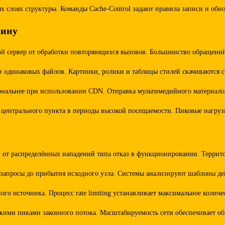
 слоях структуры. Команды Cache-Control задают правила записи и об
шину
й сервер от обработки повторяющихся вызовов. Большинство обращений 
и одинаковых файлов. Картинки, ролики и таблицы стилей скачиваются 
ональнее при использовании CDN. Отправка мультимедийного материалов
 центрального пункта в периоды высокой посещаемости. Пиковые нагруз
в от распределённых нападений типа отказ в функционировании. Террит
е запросы до прибытия исходного узла. Системы анализируют шаблоны д
ого источника. Процесс rate limiting устанавливает максимальное колич
езкими пиками законного потока. Масштабируемость сети обеспечивает о