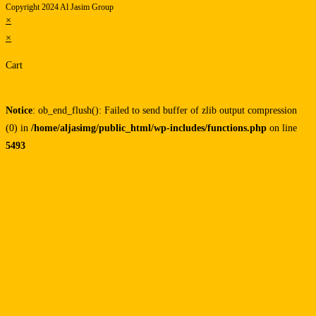
Copyright 2024 Al Jasim Group
×
×
Cart
Notice
: ob_end_flush(): Failed to send buffer of zlib output compression
(0) in
/home/aljasimg/public_html/wp-includes/functions.php
on line
5493