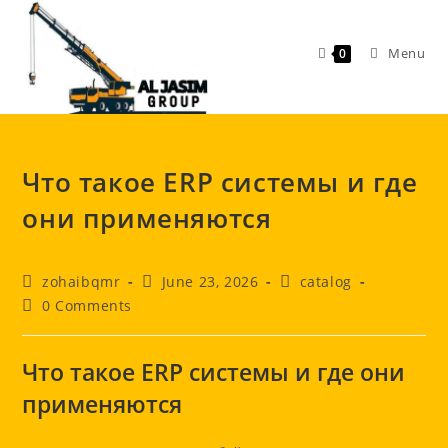
Skip
to
Menu
0
content
Что такое ERP системы и где
они применяются
Post
Post
Post
zohaibqmr
June 23, 2026
catalog
author:
published:
category:
Post
0 Comments
comments:
Что такое ERP системы и где они
применяются