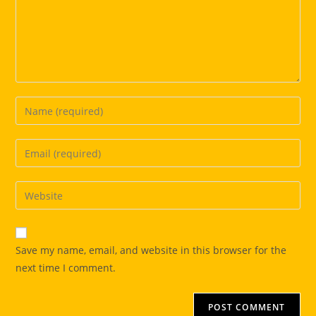
Enter
your
name
Enter
or
your
username
email
Enter
to
address
your
comment
to
website
comment
URL
Save my name, email, and website in this browser for the
(optional)
next time I comment.