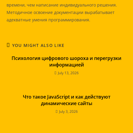
времени, чем написание индивидуального решения.
Методичное освоение документации вырабатывает
адекватные умения программирования.
YOU MIGHT ALSO LIKE
Психология цифрового шороха и перегрузки
информацией
July 13, 2026
Что такое JavaScript и как действуют
динамические сайты
July 3, 2026