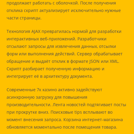
продолжает работать с оболочкой. После получения
отклика скрипт актуализирует исключительно нужные
части страницы.
Технология AJAX превратилась нормой для разработки
интерактивных веб-приложений. Разработчики
отсылают запросы для извлечения данных, отсылки
форм или выполнения действий. Сервер обрабатывает
обращение и выдаёт отклик в формате JSON или XML.
Скрипт разбирает полученную информацию и
интегрирует её в архитектуру документа.
Современные 7к казино активно задействуют
асинхронную загрузку для повышения
производительности. Лента новостей подтягивает посты
при прокрутке вниз. Поисковые tips всплывают во
момент внесения запроса. Корзина интернет-магазина
обновляется моментально после помещения товара.