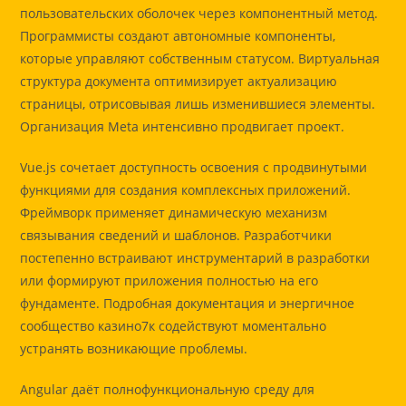
пользовательских оболочек через компонентный метод.
Программисты создают автономные компоненты,
которые управляют собственным статусом. Виртуальная
структура документа оптимизирует актуализацию
страницы, отрисовывая лишь изменившиеся элементы.
Организация Meta интенсивно продвигает проект.
Vue.js сочетает доступность освоения с продвинутыми
функциями для создания комплексных приложений.
Фреймворк применяет динамическую механизм
связывания сведений и шаблонов. Разработчики
постепенно встраивают инструментарий в разработки
или формируют приложения полностью на его
фундаменте. Подробная документация и энергичное
сообщество казино7к содействуют моментально
устранять возникающие проблемы.
Angular даёт полнофункциональную среду для