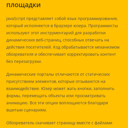
площадки
JavaScript представляет собой язык программирования,
который исполняется в браузере юзера. Программисты
используют этот инструментарий для разработки
динамических веб-страниц, способных отвечать на
действия посетителей. Код обрабатывается механизмом
обозревателя и обеспечивает корректировать контент
без перезагрузки.
Динамические порталы отличаются от статических
присутствием элементов, которые отзываются на
взаимодействие. Юзер может жать кнопки, заполнить
формы, перемещать объекты или просматривать
анимацию. Все эти опции воплощаются благодаря
вшитым сценариям.
Обозреватель скачивает страницу вместе с файлами