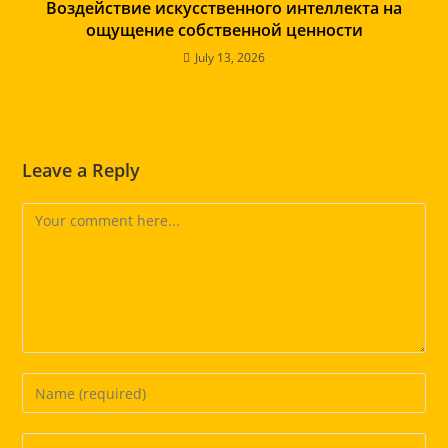
Воздействие искусственного интеллекта на
ощущение собственной ценности
July 13, 2026
Leave a Reply
Comment
Enter
your
name
Enter