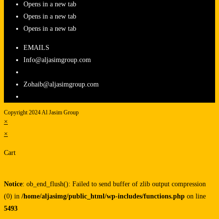
Opens in a new tab
Opens in a new tab
Opens in a new tab
EMAILS
Info@aljasimgroup.com
Zohaib@aljasimgroup.com
Copyright 2024 Al Jasim Group
×
×
Cart
Notice
: ob_end_flush(): Failed to send buffer of zlib output compression
(0) in
/home/aljasimg/public_html/wp-includes/functions.php
on line
5493