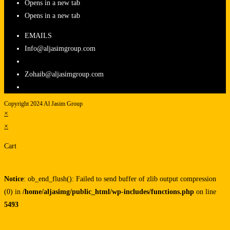
Opens in a new tab
Opens in a new tab
EMAILS
Info@aljasimgroup.com
Zohaib@aljasimgroup.com
Copyright 2024 Al Jasim Group
×
×
Cart
Notice
: ob_end_flush(): Failed to send buffer of zlib output compression
(0) in
/home/aljasimg/public_html/wp-includes/functions.php
on line
5493