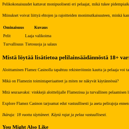
Pelikokonaisuudet kattavat monipuolisesti eri pelaajat, mikä tukee pidempiaik
Miinukset voivat liittyä ehtojen ja rajoitteiden monimutkaisuuteen, minkä kans
Ominaisuus
Kuvaus
Pelit
Laaja valikoima
Turvallisuus
Tietosuoja ja salaus
Mistä löytää lisätietoa pelilainsäädännöstä 18+ v
Aloittaminen Flamez Casinolla tapahtuu rekisteröinnin kautta ja pelaaja voi t
Mikä on Flamezin toimintaperiaatteet ja miten ne näkyvät käytännössä?
Mitä seuraavaksi: vinkkejä aloittelijalle Flamezissa ja turvallinen pelaamisen 
Explore Flamez Casinon tarjoamat edut vastuullisesti ja aseta pelirajoja ennen 
Ikäraja: 18 vuotta täyttäneet. Käytä rajat ja pelaa vastuullisesti.
You Might Also Like