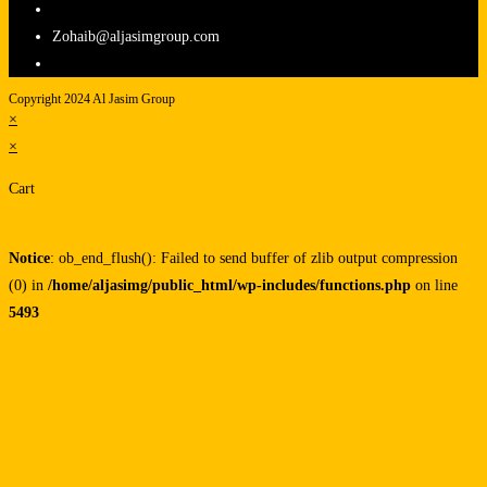
Zohaib@aljasimgroup.com
Copyright 2024 Al Jasim Group
×
×
Cart
Notice
: ob_end_flush(): Failed to send buffer of zlib output compression
(0) in
/home/aljasimg/public_html/wp-includes/functions.php
on line
5493