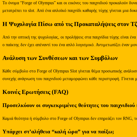
Το όνομα “Forge of Olympus” και οι εικόνες του παιχνιδιού προκαλούν δυν
μετατρέπει το slot. Από ένα απλοϊκό παιχνίδι καθαρής τύχης γίνεται μια δ
Η Ψυχολογία Πίσω από τις Προκαταλήψεις στον Τζ
Από την οπτική της ψυχολογίας, οι προλήψεις στα παιχνίδια τύχης είναι έ
ο παίκτης δεν έχει απέναντί του ένα απλό λογισμικό. Αντιμετωπίζει έναν μο
Ανάλυση των Συνθέσεων και των Συμβόλων
Κάθε σύμβολο στο Forge of Olympus Slot γίνεται θέμα προσωπικής ανάλυσης,
συνεχής ανάγνωση του παιχνιδιού μεταμορφώνει κάθε περιστροφή. Γίνεται μ
Κοινές Ερωτήσεις (FAQ)
Προσελκύουν οι συγκεκριμένες θεότητες του παιχνιδιού
Καμιά θεότητα ή σύμβολο στο Forge of Olympus δεν επηρεάζει τον RNG, τον
Υπάρχει στ’αλήθεια “καλή ώρα” για να παίξω;