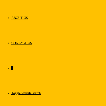
ABOUT US
CONTACT US
0
Toggle website search