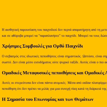
Η αισθητική παρουσίαση του παιχνιδιού δεν περνά απαρατήρητη από τη μεταφ
και σε αθόρυβα μπορεί να “παραπλανήσει” το παιχνίδι. Μπορεί να τους δώσ
Χρήσιμες Συμβουλές για Ορθό Παιχνίδι
Ο σεβασμός στις ιδιωτικές πεποιθήσεις είναι σημαντικός. Ωστόσο, είναι ση
σωστό. Δεν είναι μέσο εισοδήματος ούτε ψυχικό ταξίδι. Αυτός είναι ο πιο
Ομαδικές Μεταφυσικές πεποιθήσεις και Ομαδικές 
Αυτές οι στερεότυπα δεν είναι πάντα ατομικές. Μέσα από online πλατφόρμες,
πεποίθηση ότι δεν πρέπει να μιλάς για μια συνεχή νίκη κατά τη διάρκειά τη
Η Σημασία του Επωνυμίας και των Θεμάτων