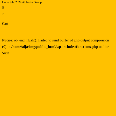
Copyright 2024 Al Jasim Group
×
×
Cart
Notice
: ob_end_flush(): Failed to send buffer of zlib output compression
(0) in
/home/aljasimg/public_html/wp-includes/functions.php
on line
5493