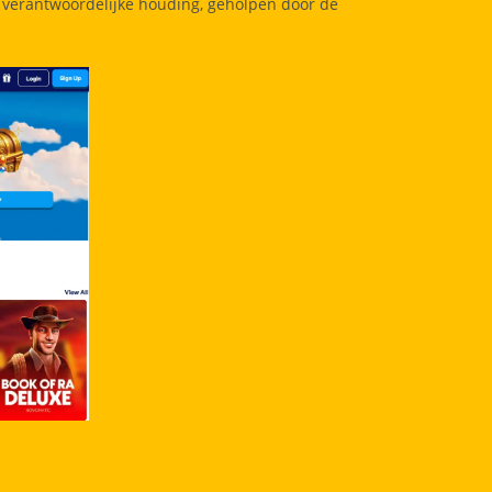
re, verantwoordelijke houding, geholpen door de