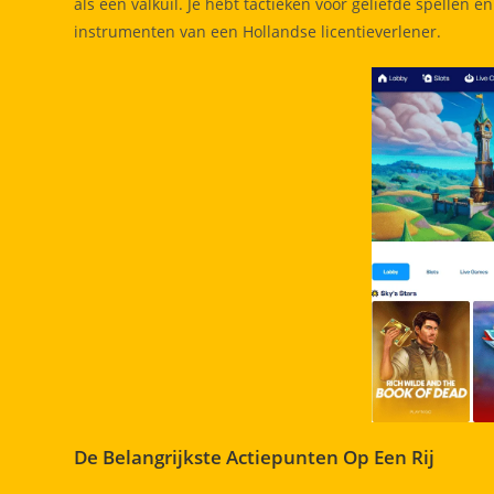
als een valkuil. Je hebt tactieken voor geliefde spellen
instrumenten van een Hollandse licentieverlener.
De Belangrijkste Actiepunten Op Een Rij