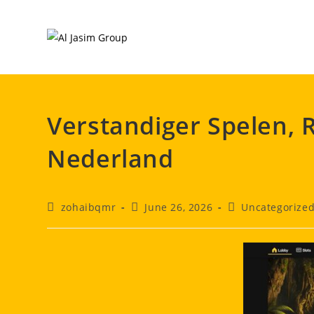
Skip
to
content
Verstandiger Spelen, 
Nederland
Post
Post
Post
zohaibqmr
June 26, 2026
Uncategorize
author:
published:
category: