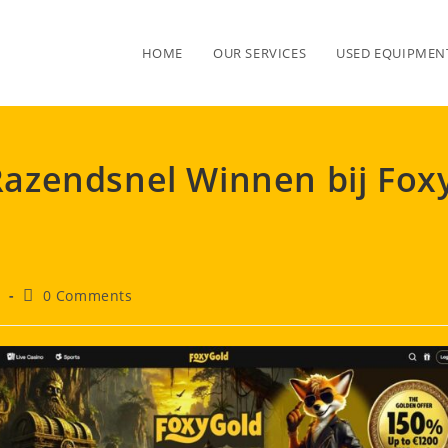
HOME
OUR SERVICES
USED EQUIPMENT
Razendsnel Winnen bij Foxy
Post
d
0 Comments
comments: