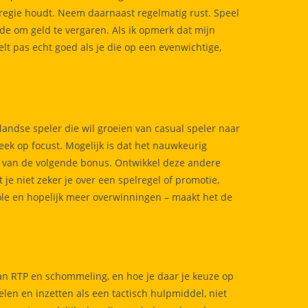
de regie houdt. Neem daarnaast regelmatig rust. Speel
thode om geld te vergaren. Als ik opmerk dat mijn
elt pas echt goed als je die op een evenwichtige,
landse speler die wil groeien van casual speler naar
ek op focust. Mogelijk is dat het nauwkeurig
ies van de volgende bonus. Ontwikkel deze andere
je niet zeker je over een spelregel of promotie,
ole en hopelijk meer overwinningen – maakt het de
van RTP en schommeling, en hoe je daar je keuze op
len en inzetten als een tactisch hulpmiddel, niet