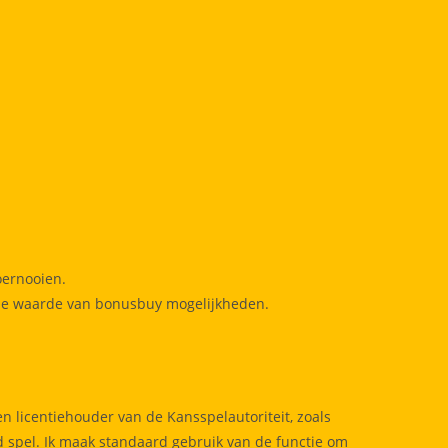
oernooien.
 de waarde van bonusbuy mogelijkheden.
n licentiehouder van de Kansspelautoriteit, zoals
rd spel. Ik maak standaard gebruik van de functie om