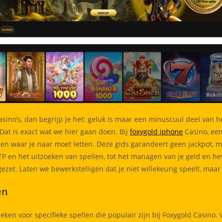
asino’s, dan begrijp je het: geluk is maar een minuscuul deel van he
 Dat is exact wat we hier gaan doen. Bij
foxygold iphone
Casino, een
pen waar je naar moet letten. Deze gids garandeert geen jackpot, m
P en het uitzoeken van spellen, tot het managen van je geld en he
gezet. Laten we bewerkstelligen dat je niet willekeurig speelt, maa
en
en voor specifieke spellen die populair zijn bij Foxygold Casino. V