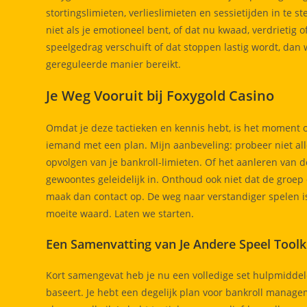
stortingslimieten, verlieslimieten en sessietijden in te 
niet als je emotioneel bent, of dat nu kwaad, verdrietig of
speelgedrag verschuift of dat stoppen lastig wordt, dan w
gereguleerde manier bereikt.
Je Weg Vooruit bij Foxygold Casino
Omdat je deze tactieken en kennis hebt, is het moment o
iemand met een plan. Mijn aanbeveling: probeer niet al
opvolgen van je bankroll-limieten. Of het aanleren van 
gewoontes geleidelijk in. Onthoud ook niet dat de groep 
maak dan contact op. De weg naar verstandiger spelen i
moeite waard. Laten we starten.
Een Samenvatting van Je Andere Speel Toolk
Kort samengevat heb je nu een volledige set hulpmiddele
baseert. Je hebt een degelijk plan voor bankroll manage