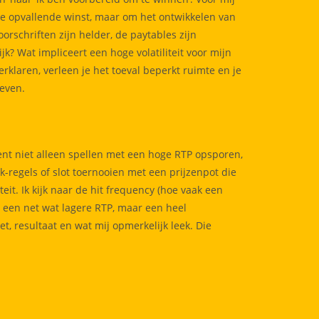
e ene opvallende winst, maar om het ontwikkelen van
orschriften zijn helder, de paytables zijn
lijk? Wat impliceert een hoge volatiliteit voor mijn
erklaren, verleen je het toeval beperkt ruimte en je
geven.
ekent niet alleen spellen met een hoge RTP opsporen,
-regels of slot toernooien met een prijzenpot die
eit. Ik kijk naar de hit frequency (hoe vaak een
 een net wat lagere RTP, maar een heel
et, resultaat en wat mij opmerkelijk leek. Die