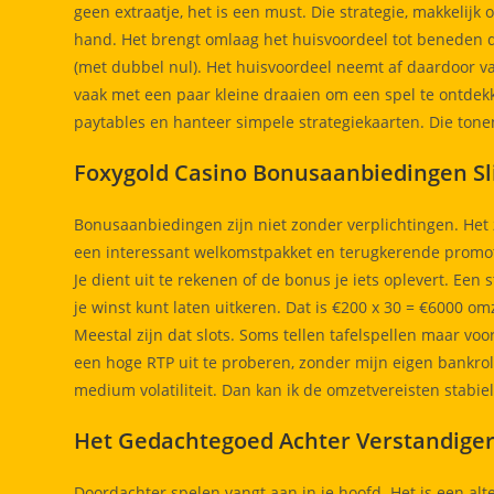
geen extraatje, het is een must. Die strategie, makkelijk 
hand. Het brengt omlaag het huisvoordeel tot beneden de 
(met dubbel nul). Het huisvoordeel neemt af daardoor van 
vaak met een paar kleine draaien om een spel te ontdekk
paytables en hanteer simpele strategiekaarten. Die ton
Foxygold Casino Bonusaanbiedingen Sl
Bonusaanbiedingen zijn niet zonder verplichtingen. Het z
een interessant welkomstpakket en terugkerende promot
Je dient uit te rekenen of de bonus je iets oplevert. E
je winst kunt laten uitkeren. Dat is €200 x 30 = €6000 o
Meestal zijn dat slots. Soms tellen tafelspellen maar v
een hoge RTP uit te proberen, zonder mijn eigen bankroll
medium volatiliteit. Dan kan ik de omzetvereisten stabiel
Het Gedachtegoed Achter Verstandiger
Doordachter spelen vangt aan in je hoofd. Het is een alte