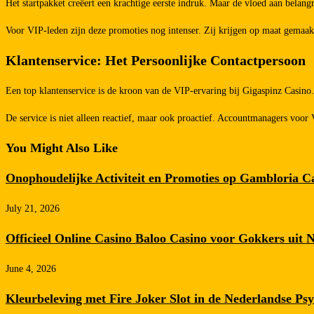
Het startpakket creëert een krachtige eerste indruk. Maar de vloed aan belang
Voor VIP-leden zijn deze promoties nog intenser. Zij krijgen op maat gemaakte
Klantenservice: Het Persoonlijke Contactpersoon
Een top klantenservice is de kroon van de VIP-ervaring bij Gigaspinz Casino.
De service is niet alleen reactief, maar ook proactief. Accountmanagers voor
You Might Also Like
Onophoudelijke Activiteit en Promoties op Gambloria C
July 21, 2026
Officieel Online Casino Baloo Casino voor Gokkers uit 
June 4, 2026
Kleurbeleving met Fire Joker Slot in de Nederlandse Psy