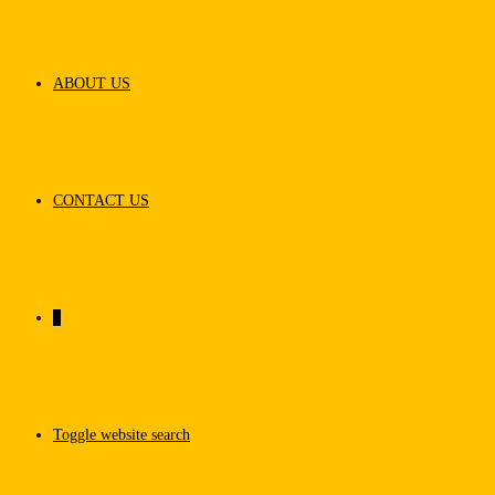
ABOUT US
CONTACT US
0
Toggle website search