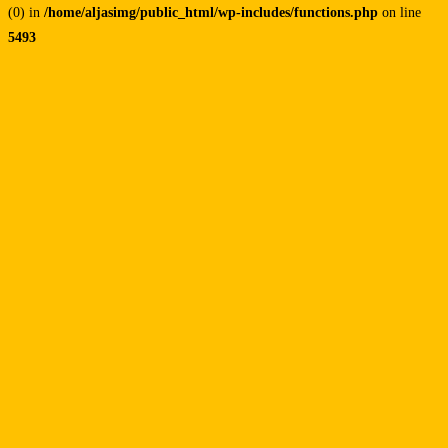
(0) in
/home/aljasimg/public_html/wp-includes/functions.php
on line
5493