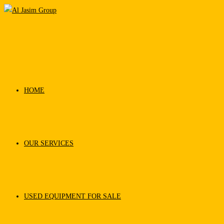
Skip
to
content
HOME
OUR SERVICES
USED EQUIPMENT FOR SALE