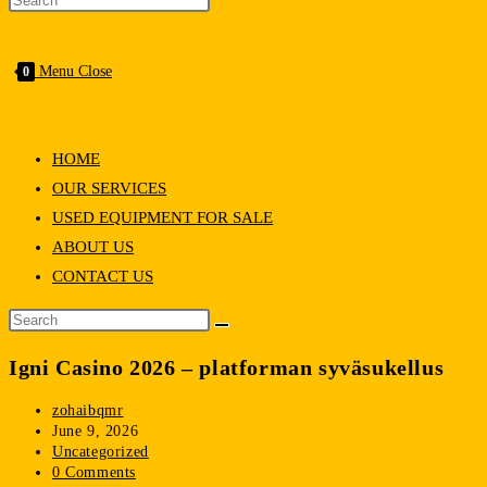
website
Menu
Close
0
search
HOME
OUR SERVICES
USED EQUIPMENT FOR SALE
ABOUT US
CONTACT US
Igni Casino 2026 – platforman syväsukellus
Post
zohaibqmr
author:
Post
June 9, 2026
published:
Post
Uncategorized
category:
Post
0 Comments