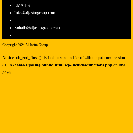
in
in
in
in
in
in
EMAILS
a
a
a
a
a
a
Info@aljasimgroup.com
new
new
new
new
new
new
tab
tab
tab
tab
tab
tab
Zohaib@aljasimgroup.com
Copyright 2024 Al Jasim Group
Notice
: ob_end_flush(): Failed to send buffer of zlib output compression
(0) in
/home/aljasimg/public_html/wp-includes/functions.php
on line
5493