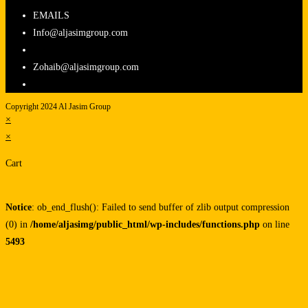
EMAILS
Info@aljasimgroup.com
Zohaib@aljasimgroup.com
Copyright 2024 Al Jasim Group
×
×
Cart
Notice
: ob_end_flush(): Failed to send buffer of zlib output compression
(0) in
/home/aljasimg/public_html/wp-includes/functions.php
on line
5493