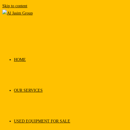
Skip to content
HOME
OUR SERVICES
USED EQUIPMENT FOR SALE