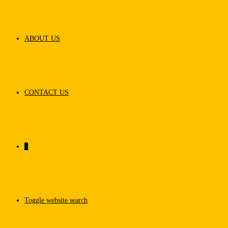
ABOUT US
CONTACT US
0
Toggle website search