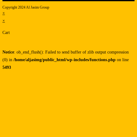
Copyright 2024 Al Jasim Group
×
×
Cart
Notice
: ob_end_flush(): Failed to send buffer of zlib output compression
(0) in
/home/aljasimg/public_html/wp-includes/functions.php
on line
5493