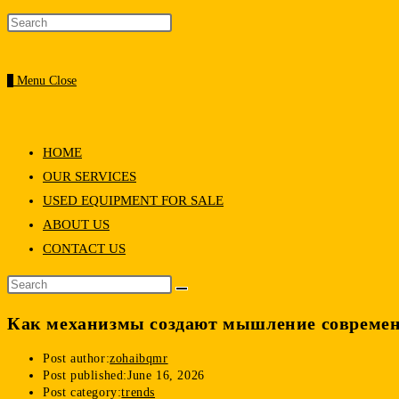
0
Menu
Close
HOME
OUR SERVICES
USED EQUIPMENT FOR SALE
ABOUT US
CONTACT US
Как механизмы создают мышление современ
Post author:
zohaibqmr
Post published:
June 16, 2026
Post category:
trends