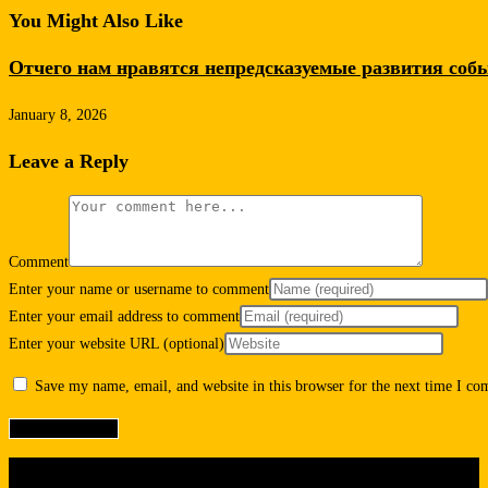
You Might Also Like
Отчего нам нравятся непредсказуемые развития соб
January 8, 2026
Leave a Reply
Comment
Enter your name or username to comment
Enter your email address to comment
Enter your website URL (optional)
Save my name, email, and website in this browser for the next time I c