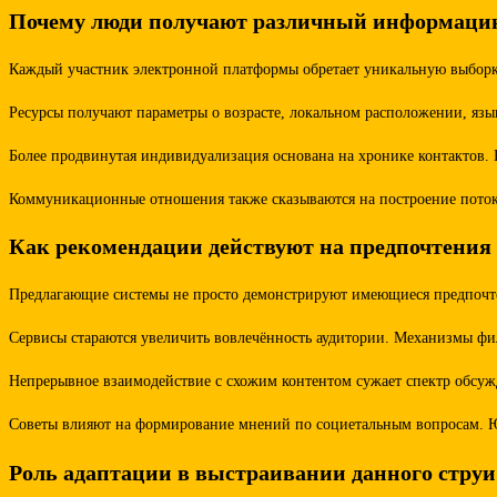
Почему люди получают различный информаци
Каждый участник электронной платформы обретает уникальную выборк
Ресурсы получают параметры о возрасте, локальном расположении, язык
Более продвинутая индивидуализация основана на хронике контактов. 
Коммуникационные отношения также сказываются на построение потока.
Как рекомендации действуют на предпочтения
Предлагающие системы не просто демонстрируют имеющиеся предпочтен
Сервисы стараются увеличить вовлечённость аудитории. Механизмы фи
Непрерывное взаимодействие с схожим контентом сужает спектр обсу
Советы влияют на формирование мнений по социетальным вопросам. Ю
Роль адаптации в выстраивании данного струи