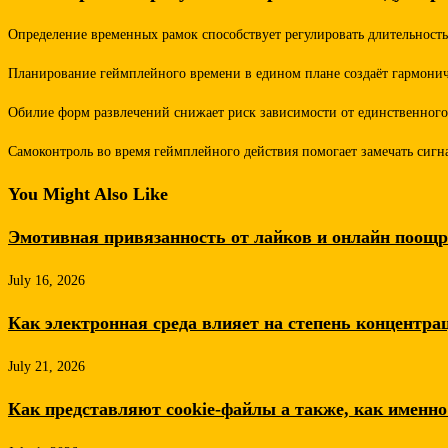
Определение временных рамок способствует регулировать длительность
Планирование геймплейного времени в едином плане создаёт гармоничн
Обилие форм развлечений снижает риск зависимости от единственного
Самоконтроль во время геймплейного действия помогает замечать сигн
You Might Also Like
Эмотивная привязанность от лайков и онлайн поощ
July 16, 2026
Как электронная среда влияет на степень концентра
July 21, 2026
Как представляют cookie-файлы а также, как именно