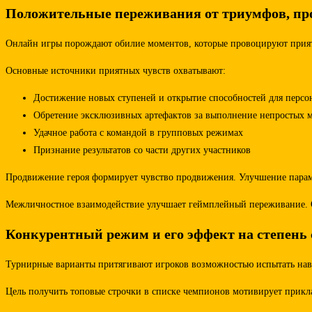
Положительные переживания от триумфов, пр
Онлайн игры порождают обилие моментов, которые провоцируют прият
Основные источники приятных чувств охватывают:
Достижение новых ступеней и открытие способностей для персо
Обретение эксклюзивных артефактов за выполнение непростых 
Удачное работа с командой в групповых режимах
Признание результатов со части других участников
Продвижение героя формирует чувство продвижения. Улучшение параме
Межличностное взаимодействие улучшает геймплейный переживание. О
Конкурентный режим и его эффект на степень 
Турнирные варианты притягивают игроков возможностью испытать навы
Цель получить топовые строчки в списке чемпионов мотивирует прикл