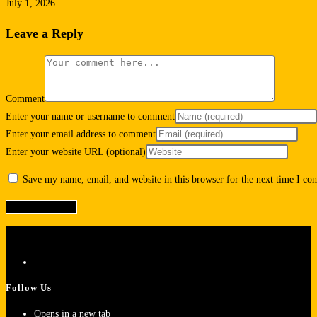
July 1, 2026
Leave a Reply
Comment
Enter your name or username to comment
Enter your email address to comment
Enter your website URL (optional)
Save my name, email, and website in this browser for the next time I c
Follow Us
Opens in a new tab