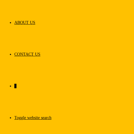
ABOUT US
CONTACT US
0
Toggle website search