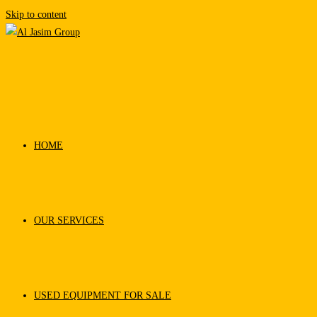
Skip to content
HOME
OUR SERVICES
USED EQUIPMENT FOR SALE