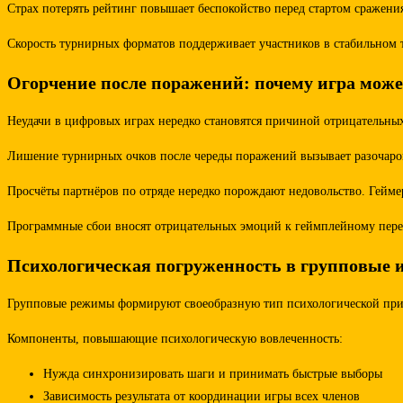
Страх потерять рейтинг повышает беспокойство перед стартом сражения.
Скорость турнирных форматов поддерживает участников в стабильном т
Огорчение после поражений: почему игра може
Неудачи в цифровых играх нередко становятся причиной отрицательных
Лишение турнирных очков после череды поражений вызывает разочарован
Просчёты партнёров по отряде нередко порождают недовольство. Гейме
Программные сбои вносят отрицательных эмоций к геймплейному переж
Психологическая погруженность в групповые 
Групповые режимы формируют своеобразную тип психологической привя
Компоненты, повышающие психологическую вовлеченность:
Нужда синхронизировать шаги и принимать быстрые выборы
Зависимость результата от координации игры всех членов