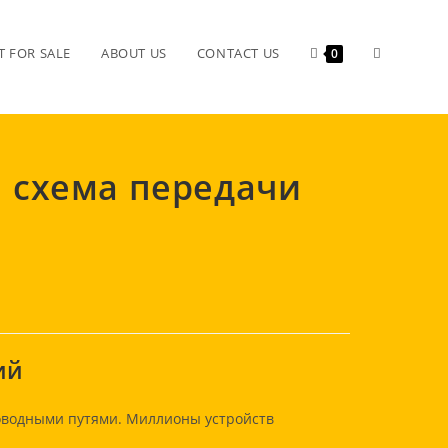
Toggle
 FOR SALE
ABOUT US
CONTACT US
0
website
я схема передачи
search
ий
роводными путями. Миллионы устройств