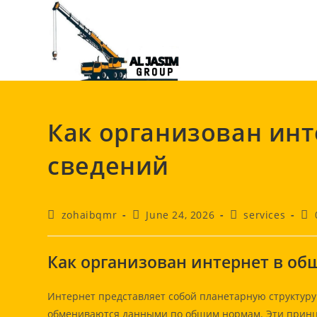
Skip
to
content
Как организован инт
сведений
Post
Post
Post
Pos
zohaibqmr
June 24, 2026
services
author:
published:
category:
co
Как организован интернет в об
Интернет представляет собой планетарную структур
обмениваются данными по общим нормам. Эти прин