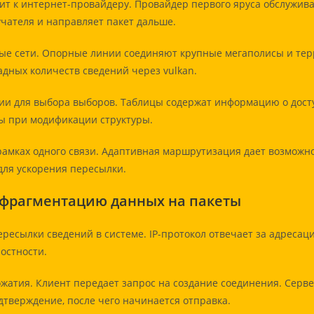
дит к интернет-провайдеру. Провайдер первого яруса обслужив
чателя и направляет пакет дальше.
ые сети. Опорные линии соединяют крупные мегаполисы и те
дных количеств сведений через vulkan.
и для выбора выборов. Таблицы содержат информацию о досту
ы при модификации структуры.
амках одного связи. Адаптивная маршрутизация дает возможно
ля ускорения пересылки.
и фрагментацию данных на пакеты
ересылки сведений в системе. IP-протокол отвечает за адресац
остности.
ожатия. Клиент передает запрос на создание соединения. Серв
тверждение, после чего начинается отправка.