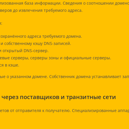
лизованная база информации. Сведения о соотношении домено
рверов до извлечения требуемого адреса.
и:
сохранённого адреса требуемого домена.
 и собственному кэшу DNS-записей.
и открытый DNS-сервер.
евые серверы, серверы зоны и официальные серверы.
я в кэше.
е о указанном домене. Собственник домена устанавливает зап
 через поставщиков и транзитные сети
етов от отправителя к получателю. Специализированные апп