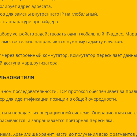
олирует адрес адресата.
в для замены внутреннего IP на глобальный.
 к аппаратуре провайдера.
абору устройств задействовать один глобальный IP-адрес. Ма
амостоятельно направляются нужному гаджету в вулкан.
через встроенный коммутатор. Коммутатор пересылает данны
ой доступа маршрутизатора.
ользователя
чном последовательности. TCP-протокол обеспечивает за пра
ер для идентификации позиции в общей очередности.
еты и передает их операционной системе. Операционная сист
асываются, и запрашивается повторная пересылка.
риёма. Хранилище хранит части до получения всех фрагментов