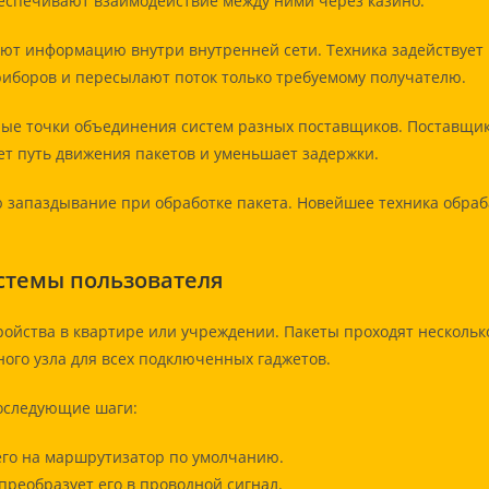
еспечивают взаимодействие между ними через казино.
ют информацию внутри внутренней сети. Техника задействует
боров и пересылают поток только требуемому получателю.
ые точки объединения систем разных поставщиков. Поставщи
т путь движения пакетов и уменьшает задержки.
запаздывание при обработке пакета. Новейшее техника обраб
стемы пользователя
ройства в квартире или учреждении. Пакеты проходят нескольк
го узла для всех подключенных гаджетов.
оследующие шаги:
его на маршрутизатор по умолчанию.
преобразует его в проводной сигнал.