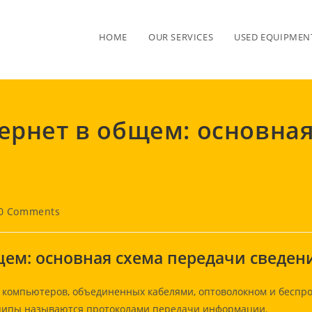
HOME
OUR SERVICES
USED EQUIPMENT
ернет в общем: основна
t
0 Comments
mments:
щем: основная схема передачи сведен
у компьютеров, объединенных кабелями, оптоволокном и бесп
ципы называются протоколами передачи информации.