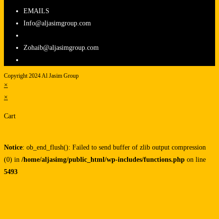
EMAILS
Info@aljasimgroup.com
Zohaib@aljasimgroup.com
Copyright 2024 Al Jasim Group
×
×
Cart
Notice
: ob_end_flush(): Failed to send buffer of zlib output compression
(0) in
/home/aljasimg/public_html/wp-includes/functions.php
on line
5493