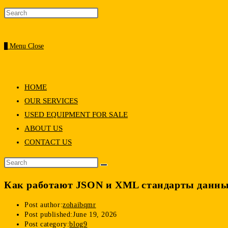
0
Menu
Close
HOME
OUR SERVICES
USED EQUIPMENT FOR SALE
ABOUT US
CONTACT US
Как работают JSON и XML стандарты данн
Post author:
zohaibqmr
Post published:
June 19, 2026
Post category:
blog9