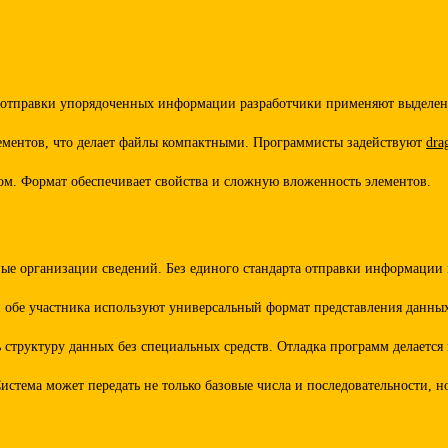
тправки упорядоченных информации разработчики применяют выделенны
лементов, что делает файлы компактными. Программисты задействуют
dra
м. Формат обеспечивает свойства и сложную вложенность элементов.
ые организации сведений. Без единого стандарта отправки информации 
 обе участника используют универсальный формат представления данных
ть структуру данных без специальных средств. Отладка программ делает
стема может передать не только базовые числа и последовательности, 