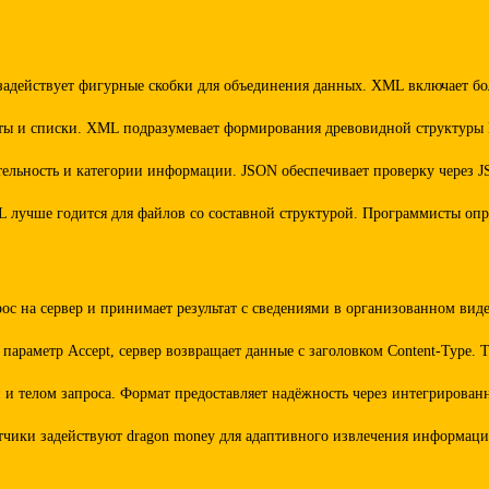
задействует фигурные скобки для объединения данных. XML включает бо
ты и списки. XML подразумевает формирования древовидной структуры 
ьность и категории информации. JSON обеспечивает проверку через JS
L лучше годится для файлов со составной структурой. Программисты опр
с на сервер и принимает результат с сведениями в организованном вид
аметр Accept, сервер возвращает данные с заголовком Content-Type. Тр
и телом запроса. Формат предоставляет надёжность через интегрированн
ботчики задействуют dragon money для адаптивного извлечения информа