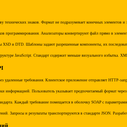
ву технических знаков. Формат не подразумевает конечных элементов и 
ов программирования. Анализаторы конвертируют файл прямо в элемен
 XSD и DTD. Шаблоны задают разрешенные компоненты, их последовател
труктуре JavaScript. Стандарт содержит меньше визуального избытка. XM
PI
з удаленные требования. Клиентское приложение отправляет HTTP-запро
 информацией. Пользователь указывает предпочитаемый формат через пар
андарта. Каждый требование помещается в оболочку SOAP с параметрами 
ений. Запросы и результаты транспортируются в стандарте JSON. Разра
ний