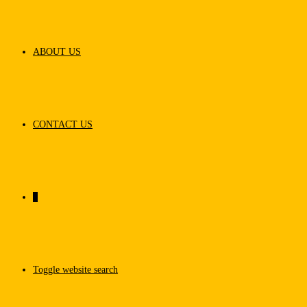
ABOUT US
CONTACT US
0
Toggle website search