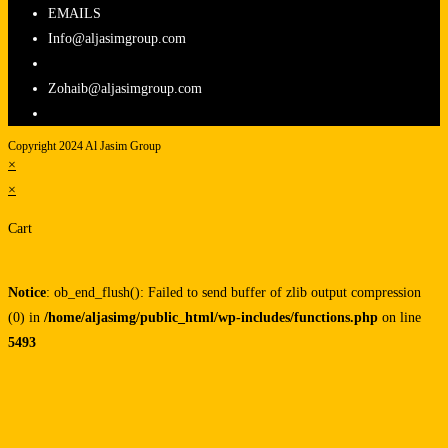
EMAILS
Info@aljasimgroup.com
Zohaib@aljasimgroup.com
Copyright 2024 Al Jasim Group
×
×
Cart
Notice
: ob_end_flush(): Failed to send buffer of zlib output compression
(0) in
/home/aljasimg/public_html/wp-includes/functions.php
on line
5493