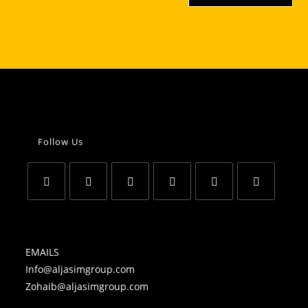
Follow Us
Opens
Opens
Opens
Opens
Opens
Opens
in
in
in
in
in
in
a
a
a
a
a
a
EMAILS
new
new
new
new
new
new
Info@aljasimgroup.com
tab
tab
tab
tab
tab
tab
Zohaib@aljasimgroup.com