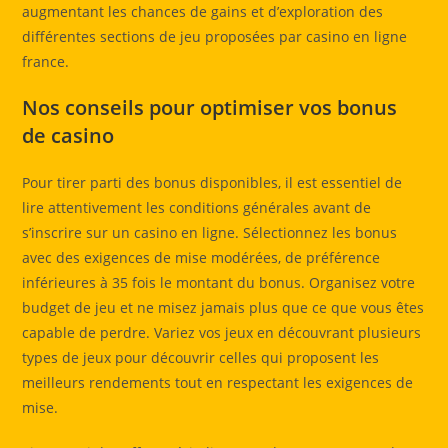
augmentant les chances de gains et d’exploration des
différentes sections de jeu proposées par casino en ligne
france.
Nos conseils pour optimiser vos bonus
de casino
Pour tirer parti des bonus disponibles, il est essentiel de
lire attentivement les conditions générales avant de
s’inscrire sur un casino en ligne. Sélectionnez les bonus
avec des exigences de mise modérées, de préférence
inférieures à 35 fois le montant du bonus. Organisez votre
budget de jeu et ne misez jamais plus que ce que vous êtes
capable de perdre. Variez vos jeux en découvrant plusieurs
types de jeux pour découvrir celles qui proposent les
meilleurs rendements tout en respectant les exigences de
mise.