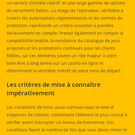
un service clientèle réactif, et une large gamme de options
de versement fiables. La image de l’opérateur, vérifiable à
travers les autorisations réglementaires et les normes de
protection, représente un critère essentiel à prendre
sérieusement en compte. Prenez également en compte la
compatibilité mobile, la excellence du catalogue de jeux
proposés et les promotions continues pour les clients
fidèles, car ces éléments jouent un rôle majeur à votre
bien-être à long terme sur un casino en ligne et
déterminent la véritable intérêt de votre mise de départ.
Les critères de mise à connaître
impérativement
Les conditions de mise, aussi connues sous le nom d’
exigences de rollover, constituent l’élément le plus crucial à
vérifier avant d’accepter un bonus de bienvenue. Ces
conditions fixent le nombre de fois que vous devez miser le