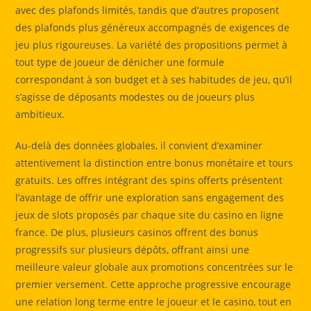
avec des plafonds limités, tandis que d’autres proposent
des plafonds plus généreux accompagnés de exigences de
jeu plus rigoureuses. La variété des propositions permet à
tout type de joueur de dénicher une formule
correspondant à son budget et à ses habitudes de jeu, qu’il
s’agisse de déposants modestes ou de joueurs plus
ambitieux.
Au-delà des données globales, il convient d’examiner
attentivement la distinction entre bonus monétaire et tours
gratuits. Les offres intégrant des spins offerts présentent
l’avantage de offrir une exploration sans engagement des
jeux de slots proposés par chaque site du casino en ligne
france. De plus, plusieurs casinos offrent des bonus
progressifs sur plusieurs dépôts, offrant ainsi une
meilleure valeur globale aux promotions concentrées sur le
premier versement. Cette approche progressive encourage
une relation long terme entre le joueur et le casino, tout en