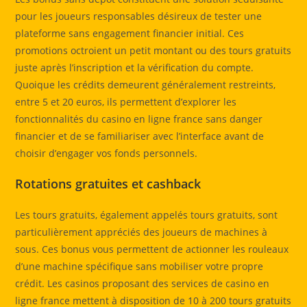
pour les joueurs responsables désireux de tester une
plateforme sans engagement financier initial. Ces
promotions octroient un petit montant ou des tours gratuits
juste après l’inscription et la vérification du compte.
Quoique les crédits demeurent généralement restreints,
entre 5 et 20 euros, ils permettent d’explorer les
fonctionnalités du casino en ligne france sans danger
financier et de se familiariser avec l’interface avant de
choisir d’engager vos fonds personnels.
Rotations gratuites et cashback
Les tours gratuits, également appelés tours gratuits, sont
particulièrement appréciés des joueurs de machines à
sous. Ces bonus vous permettent de actionner les rouleaux
d’une machine spécifique sans mobiliser votre propre
crédit. Les casinos proposant des services de casino en
ligne france mettent à disposition de 10 à 200 tours gratuits