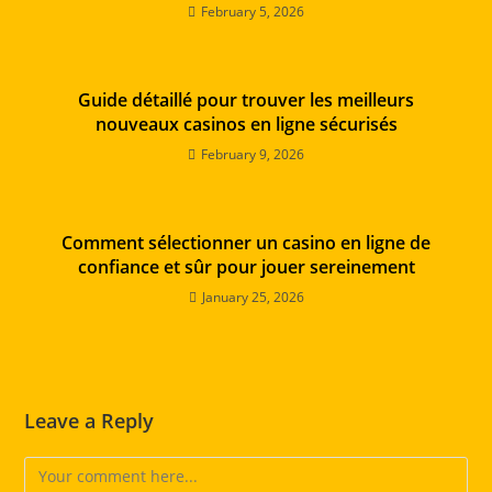
February 5, 2026
Guide détaillé pour trouver les meilleurs
nouveaux casinos en ligne sécurisés
February 9, 2026
Comment sélectionner un casino en ligne de
confiance et sûr pour jouer sereinement
January 25, 2026
Leave a Reply
Comment