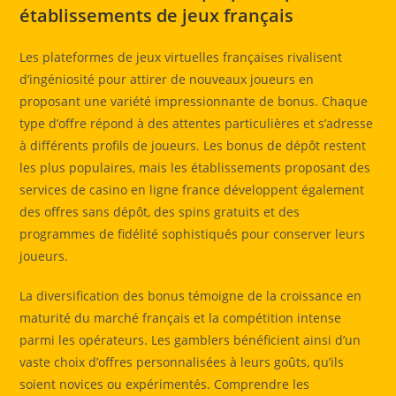
établissements de jeux français
Les plateformes de jeux virtuelles françaises rivalisent
d’ingéniosité pour attirer de nouveaux joueurs en
proposant une variété impressionnante de bonus. Chaque
type d’offre répond à des attentes particulières et s’adresse
à différents profils de joueurs. Les bonus de dépôt restent
les plus populaires, mais les établissements proposant des
services de casino en ligne france développent également
des offres sans dépôt, des spins gratuits et des
programmes de fidélité sophistiqués pour conserver leurs
joueurs.
La diversification des bonus témoigne de la croissance en
maturité du marché français et la compétition intense
parmi les opérateurs. Les gamblers bénéficient ainsi d’un
vaste choix d’offres personnalisées à leurs goûts, qu’ils
soient novices ou expérimentés. Comprendre les