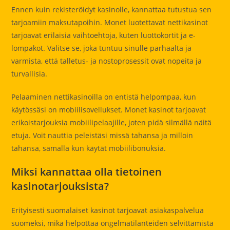
Ennen kuin rekisteröidyt kasinolle, kannattaa tutustua sen
tarjoamiin maksutapoihin. Monet luotettavat nettikasinot
tarjoavat erilaisia vaihtoehtoja, kuten luottokortit ja e-
lompakot. Valitse se, joka tuntuu sinulle parhaalta ja
varmista, että talletus- ja nostoprosessit ovat nopeita ja
turvallisia.
Pelaaminen nettikasinoilla on entistä helpompaa, kun
käytössäsi on mobiilisovellukset. Monet kasinot tarjoavat
erikoistarjouksia mobiilipelaajille, joten pidä silmällä näitä
etuja. Voit nauttia peleistäsi missä tahansa ja milloin
tahansa, samalla kun käytät mobiilibonuksia.
Miksi kannattaa olla tietoinen
kasinotarjouksista?
Erityisesti suomalaiset kasinot tarjoavat asiakaspalvelua
suomeksi, mikä helpottaa ongelmatilanteiden selvittämistä