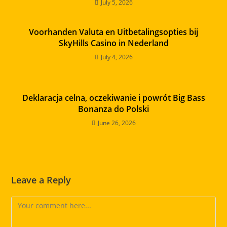
July 5, 2026
Voorhanden Valuta en Uitbetalingsopties bij
SkyHills Casino in Nederland
July 4, 2026
Deklaracja celna, oczekiwanie i powrót Big Bass
Bonanza do Polski
June 26, 2026
Leave a Reply
Comment