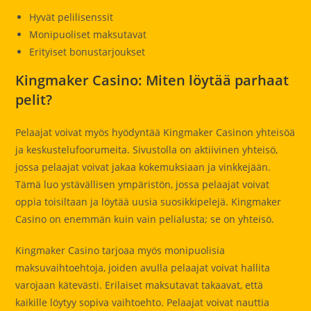
Hyvät pelilisenssit
Monipuoliset maksutavat
Erityiset bonustarjoukset
Kingmaker Casino: Miten löytää parhaat
pelit?
Pelaajat voivat myös hyödyntää Kingmaker Casinon yhteisöä
ja keskustelufoorumeita. Sivustolla on aktiivinen yhteisö,
jossa pelaajat voivat jakaa kokemuksiaan ja vinkkejään.
Tämä luo ystävällisen ympäristön, jossa pelaajat voivat
oppia toisiltaan ja löytää uusia suosikkipelejä. Kingmaker
Casino on enemmän kuin vain pelialusta; se on yhteisö.
Kingmaker Casino tarjoaa myös monipuolisia
maksuvaihtoehtoja, joiden avulla pelaajat voivat hallita
varojaan kätevästi. Erilaiset maksutavat takaavat, että
kaikille löytyy sopiva vaihtoehto. Pelaajat voivat nauttia