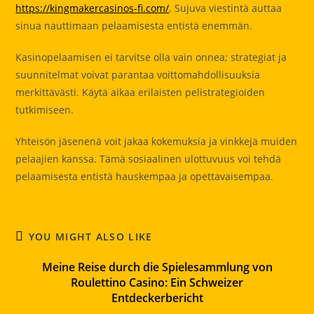
https://kingmakercasinos-fi.com/
. Sujuva viestintä auttaa
sinua nauttimaan pelaamisesta entistä enemmän.
Kasinopelaamisen ei tarvitse olla vain onnea; strategiat ja
suunnitelmat voivat parantaa voittomahdollisuuksia
merkittävästi. Käytä aikaa erilaisten pelistrategioiden
tutkimiseen.
Yhteisön jäsenenä voit jakaa kokemuksia ja vinkkejä muiden
pelaajien kanssa. Tämä sosiaalinen ulottuvuus voi tehdä
pelaamisesta entistä hauskempaa ja opettavaisempaa.
YOU MIGHT ALSO LIKE
Meine Reise durch die Spielesammlung von
Roulettino Casino: Ein Schweizer
Entdeckerbericht