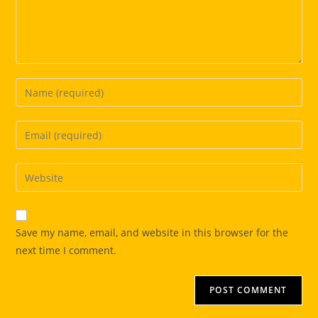
Enter
your
name
Enter
or
your
username
email
Enter
to
address
your
comment
to
website
comment
URL
Save my name, email, and website in this browser for the
(optional)
next time I comment.