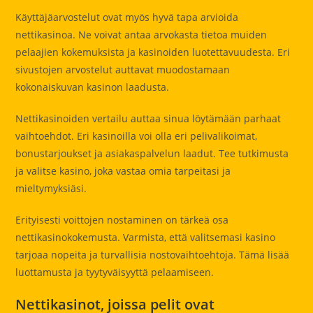
Käyttäjäarvostelut ovat myös hyvä tapa arvioida
nettikasinoa. Ne voivat antaa arvokasta tietoa muiden
pelaajien kokemuksista ja kasinoiden luotettavuudesta. Eri
sivustojen arvostelut auttavat muodostamaan
kokonaiskuvan kasinon laadusta.
Nettikasinoiden vertailu auttaa sinua löytämään parhaat
vaihtoehdot. Eri kasinoilla voi olla eri pelivalikoimat,
bonustarjoukset ja asiakaspalvelun laadut. Tee tutkimusta
ja valitse kasino, joka vastaa omia tarpeitasi ja
mieltymyksiäsi.
Erityisesti voittojen nostaminen on tärkeä osa
nettikasinokokemusta. Varmista, että valitsemasi kasino
tarjoaa nopeita ja turvallisia nostovaihtoehtoja. Tämä lisää
luottamusta ja tyytyväisyyttä pelaamiseen.
Nettikasinot, joissa pelit ovat