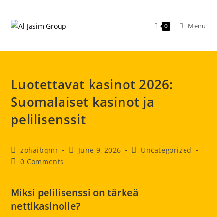
Skip
to
Menu
0
content
Luotettavat kasinot 2026:
Suomalaiset kasinot ja
pelilisenssit
Post
Post
Post
zohaibqmr
June 9, 2026
Uncategorized
author:
published:
category:
Post
0 Comments
comments:
Miksi pelilisenssi on tärkeä
nettikasinolle?