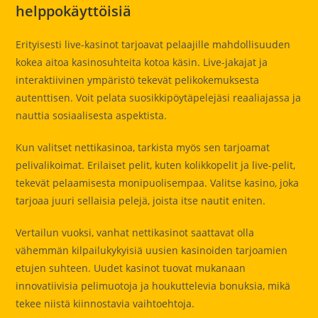
helppokäyttöisiä
Erityisesti live-kasinot tarjoavat pelaajille mahdollisuuden
kokea aitoa kasinosuhteita kotoa käsin. Live-jakajat ja
interaktiivinen ympäristö tekevät pelikokemuksesta
autenttisen. Voit pelata suosikkipöytäpelejäsi reaaliajassa ja
nauttia sosiaalisesta aspektista.
Kun valitset nettikasinoa, tarkista myös sen tarjoamat
pelivalikoimat. Erilaiset pelit, kuten kolikkopelit ja live-pelit,
tekevät pelaamisesta monipuolisempaa. Valitse kasino, joka
tarjoaa juuri sellaisia pelejä, joista itse nautit eniten.
Vertailun vuoksi, vanhat nettikasinot saattavat olla
vähemmän kilpailukykyisiä uusien kasinoiden tarjoamien
etujen suhteen. Uudet kasinot tuovat mukanaan
innovatiivisia pelimuotoja ja houkuttelevia bonuksia, mikä
tekee niistä kiinnostavia vaihtoehtoja.