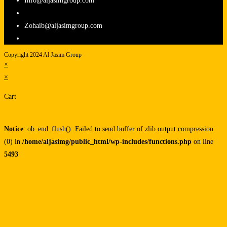
Info@aljasimgroup.com
Zohaib@aljasimgroup.com
Copyright 2024 Al Jasim Group
×
×
Cart
Notice
: ob_end_flush(): Failed to send buffer of zlib output compression
(0) in
/home/aljasimg/public_html/wp-includes/functions.php
on line
5493