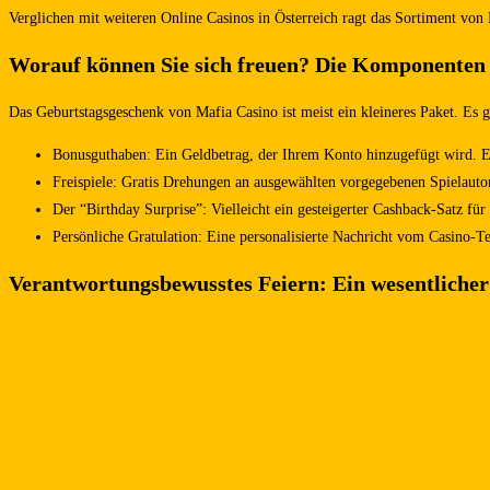
Verglichen mit weiteren Online Casinos in Österreich ragt das Sortiment von 
Worauf können Sie sich freuen? Die Komponenten
Das Geburtstagsgeschenk von Mafia Casino ist meist ein kleineres Paket. Es ge
Bonusguthaben: Ein Geldbetrag, der Ihrem Konto hinzugefügt wird. E
Freispiele: Gratis Drehungen an ausgewählten vorgegebenen Spielaut
Der “Birthday Surprise”: Vielleicht ein gesteigerter Cashback-Satz für
Persönliche Gratulation: Eine personalisierte Nachricht vom Casino-T
Verantwortungsbewusstes Feiern: Ein wesentliche