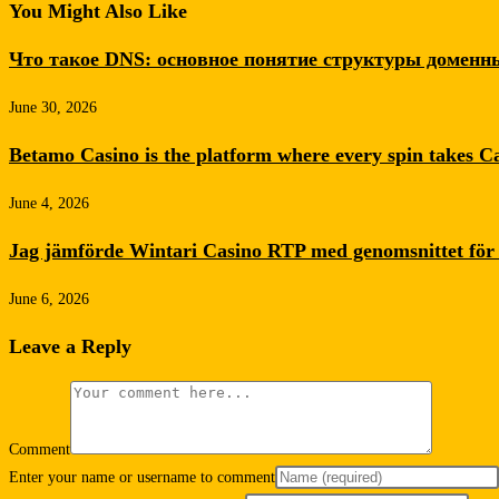
You Might Also Like
Что такое DNS: основное понятие структуры доменн
June 30, 2026
Betamo Casino is the platform where every spin takes Ca
June 4, 2026
Jag jämförde Wintari Casino RTP med genomsnittet för 
June 6, 2026
Leave a Reply
Comment
Enter your name or username to comment