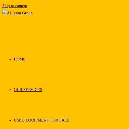
Skip to content
HOME
OUR SERVICES
USED EQUIPMENT FOR SALE