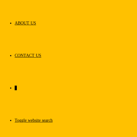
ABOUT US
CONTACT US
0
Toggle website search