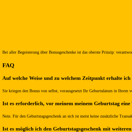
Bei aller Begeisterung über Bonusgeschenke ist das oberste Prinzip: verantwo
FAQ
Auf welche Weise und zu welchem Zeitpunkt erhalte ich
Sie kriegen den Bonus von selbst, vorausgesetzt Ihr Geburtsdatum in Ihrem v
Ist es erforderlich, vor meinem meinem Geburtstag ein
Nein. Für den Geburtstagsgeschenk an sich ist meist keine zusätzliche Transa
Ist es möglich ich den Geburtstagsgeschenk mit weitere