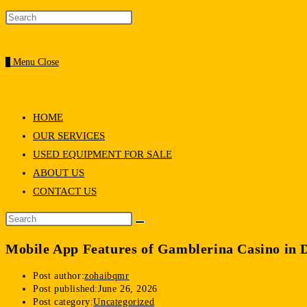
0
Menu
Close
HOME
OUR SERVICES
USED EQUIPMENT FOR SALE
ABOUT US
CONTACT US
Mobile App Features of Gamblerina Casino in
Post author:
zohaibqmr
Post published:
June 26, 2026
Post category:
Uncategorized