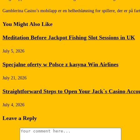
Gamblerina Casino’s mobilapp er en helhedsløsning for spillere, der er på fa
You Might Also Like
Meditation Before Jackpot Fishing Slot Sessions in UK
July 5, 2026
Specjalne oferty w Polsce z kasyna Win Airlines
July 21, 2026
Straightforward Steps to Open Your Jack`s Casino Acco
July 4, 2026
Leave a Reply