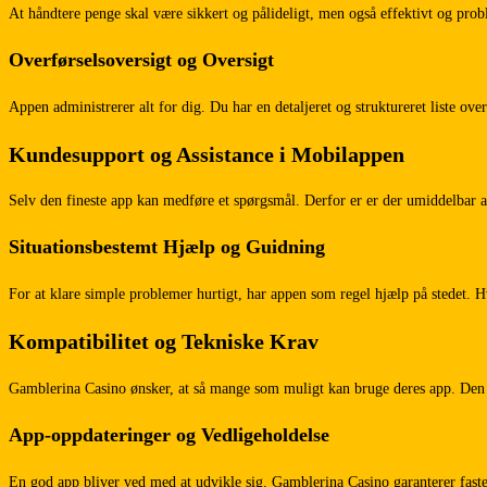
At håndtere penge skal være sikkert og pålideligt, men også effektivt og prob
Overførselsoversigt og Oversigt
Appen administrerer alt for dig. Du har en detaljeret og struktureret liste over
Kundesupport og Assistance i Mobilappen
Selv den fineste app kan medføre et spørgsmål. Derfor er er der umiddelbar a
Situationsbestemt Hjælp og Guidning
For at klare simple problemer hurtigt, har appen som regel hjælp på stedet. H
Kompatibilitet og Tekniske Krav
Gamblerina Casino ønsker, at så mange som muligt kan bruge deres app. Den er 
App-oppdateringer og Vedligeholdelse
En god app bliver ved med at udvikle sig. Gamblerina Casino garanterer faste o