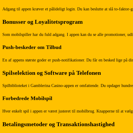
Adgang til appen kræver et pålideligt login. Du kan beslutte at slå to-faktor-g
Bonusser og Loyalitetsprogram
Som mobilspiller har du fuld adgang. I appen kan du se alle promotioner, udl
Push-beskeder om Tilbud
En af appens største goder er push-notifikationer. Du får en besked lige på din
Spilselektion og Software på Telefonen
Spilbiblioteket i Gamblerina Casino-appen er omfattende. Du opdager hundredvis
Forbedrede Mobilspil
Hver enkelt spil i appen er været justeret til mobilbrug. Knapperne til at væl
Betalingsmetoder og Transaktionshastighed