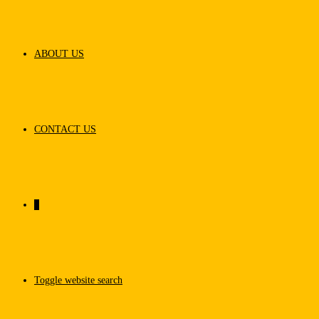
ABOUT US
CONTACT US
0
Toggle website search