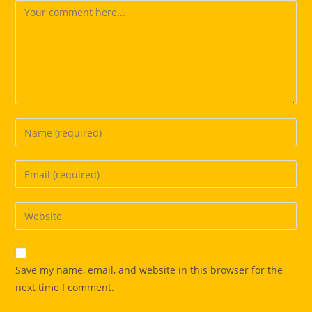
Comment
Enter
your
name
Enter
or
your
username
email
Enter
to
address
your
comment
to
website
comment
URL
Save my name, email, and website in this browser for the
(optional)
next time I comment.