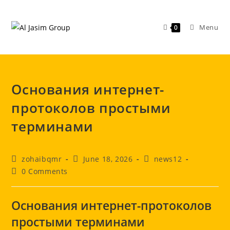
Skip
to
Menu
0
content
Основания интернет-
протоколов простыми
терминами
Post
Post
Post
zohaibqmr
June 18, 2026
news12
author:
published:
category:
Post
0 Comments
comments:
Основания интернет-протоколов
простыми терминами