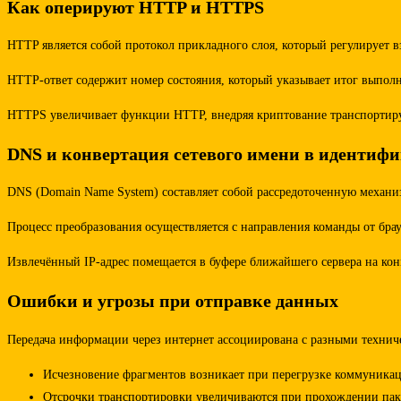
Как оперируют HTTP и HTTPS
HTTP является собой протокол прикладного слоя, который регулирует в
HTTP-ответ содержит номер состояния, который указывает итог выполн
HTTPS увеличивает функции HTTP, внедряя криптование транспортируе
DNS и конвертация сетевого имени в идентифи
DNS (Domain Name System) составляет собой рассредоточенную механиз
Процесс преобразования осуществляется с направления команды от бра
Извлечённый IP-адрес помещается в буфере ближайшего сервера на кон
Ошибки и угрозы при отправке данных
Передача информации через интернет ассоциирована с разными технич
Исчезновение фрагментов возникает при перегрузке коммуника
Отсрочки транспортировки увеличиваются при прохождении пакет