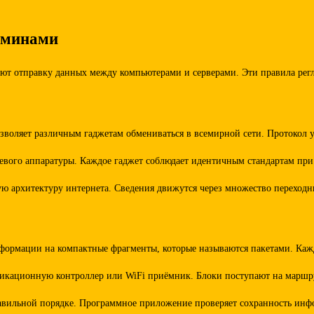
рминами
уют отправку данных между компьютерами и серверами. Эти правила рег
зволяет различным гаджетам обмениваться в всемирной сети. Протокол у
етевого аппаратуры. Каждое гаджет соблюдает идентичным стандартам п
ую архитектуру интернета. Сведения движутся через множество переход
формации на компактные фрагменты, которые называются пакетами. Кажд
уникационную контроллер или WiFi приёмник. Блоки поступают на маршру
вильной порядке. Программное приложение проверяет сохранность инфор