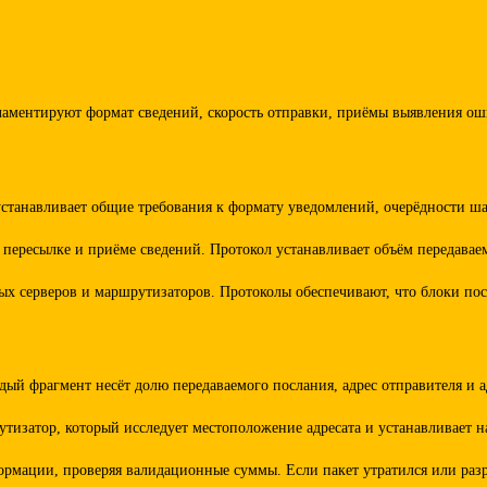
ламентируют формат сведений, скорость отправки, приёмы выявления ош
станавливает общие требования к формату уведомлений, очерёдности ша
ри пересылке и приёме сведений. Протокол устанавливает объём переда
ных серверов и маршрутизаторов. Протоколы обеспечивают, что блоки по
ый фрагмент несёт долю передаваемого послания, адрес отправителя и 
тизатор, который исследует местоположение адресата и устанавливает 
мации, проверяя валидационные суммы. Если пакет утратился или разру