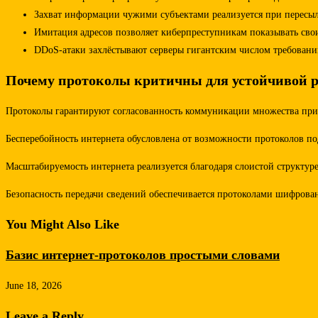
Захват информации чужими субъектами реализуется при пересыл
Имитация адресов позволяет киберпреступникам показывать свои
DDoS-атаки захлёстывают серверы гигантским числом требован
Почему протоколы критичны для устойчивой р
Протоколы гарантируют согласованность коммуникации множества приб
Бесперебойность интернета обусловлена от возможности протоколов п
Масштабируемость интернета реализуется благодаря слоистой структур
Безопасность передачи сведений обеспечивается протоколами шифров
You Might Also Like
Базис интернет-протоколов простыми словами
June 18, 2026
Leave a Reply