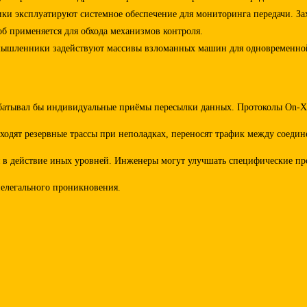
ки эксплуатируют системное обеспечение для мониторинга передачи. За
б применяется для обхода механизмов контроля.
оумышленники задействуют массивы взломанных машин для одновременно
абатывал бы индивидуальные приёмы пересылки данных. Протоколы On-X
ходят резервные трассы при неполадках, переносят трафик между соеди
уя в действие иных уровней. Инженеры могут улучшать специфические пр
елегального проникновения.