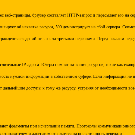
ес веб-страницы, браузер составляет HTTP-запрос и пересылает его на с
зирует об нехватке ресурса, 500 демонстрирует на сбой сервера. Совм
раждения сведений от захвата третьими персонами. Перед началом пере
слительные IP-адреса. Юзеры помнят названия ресурсов, такие как exam
пность нужной информации в собственном буфере. Если информация не на
т дальнейшие доступы к тому же ресурсу, устраняя от необходимости во
вают фрагменты при исчерпании памяти. Протоколы коммуникационного 
отправителем и адресатом отражается на оперативность передачи.