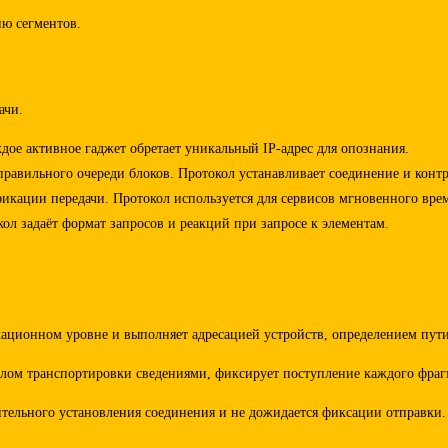
ю сегментов.
ачи.
ждое активное гаджет обретает уникальный IP-адрес для опознания.
правильного очереди блоков. Протокол устанавливает соединение и конт
ации передачи. Протокол используется для сервисов мгновенного време
кол задаёт формат запросов и реакций при запросе к элементам.
ционном уровне и выполняет адресацией устройств, определением пути п
алом транспортировки сведениями, фиксирует поступление каждого фрагм
ельного установления соединения и не дожидается фиксации отправки. 