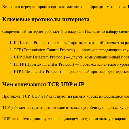
Весь цикл передачи происходит автоматически за фракции мгновения
Ключевые протоколы интернета
Современный интернет работает благодаря Он Икс казино набору специ
IP (Internet Protocol) — главный протокол, который отвечает за
TCP (Transmission Control Protocol) — протокол передающего я
UDP (User Datagram Protocol) — другой коммуникационный прото
HTTP (Hypertext Transfer Protocol) — протокол клиентского уро
FTP (File Transfer Protocol) — профильный протокол для перес
Чем отличаются TCP, UDP и IP
Протоколы TCP, UDP и IP действуют на разных ярусах информационной 
TCP работает на транспортном слое и создаёт устойчивую пересылку с
UDP также функционирует на передающем слое, но использует кардина