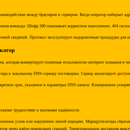
заимодействие между браузером и сервером. Когда оператор набирает адр
ения команды. Шифр 200 показывает корректное выполнение, 404 сигнали
мой сведений. Протокол эксплуатирует кодировочные процедуры для ог
катор
м, которая конвертирует понятные пользователю интернет названия в чи
узера к локальному DNS-серверу поставщика. Сервер анализирует досту
кретное срок, указанное в параметрах DNS-записи. Кэширование ускоряе
ескими трудностями и вызовами надёжности.
ционных узлов или нарушении линий передачи. Маршрутизаторы сбрасы
ов через набор переходных станций. Территориальное дистанция между 