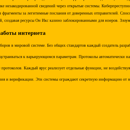
ке незакодированной сведений через открытые системы. Киберпреступни
 фрагменты за легитимные послания от доверенных отправителей. Спосо
ий, создавая ресурсы Он Икс казино заблокированными для юзеров. Зл
аботы интернета
оров в мировой системе. Без общих стандартов каждый создатель разр
одстраиваться к варьирующимся параметрам. Протоколы автоматически на
е протоколов. Каждый ярус реализует отдельные функции, не воздейств
ания и верификации. Эти системы ограждают секретную информацию от н