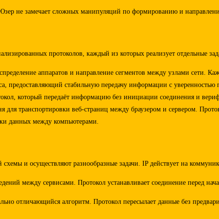
. Юзер не замечает сложных манипуляций по формированию и направлени
ализированных протоколов, каждый из которых реализует отдельные зад
 распределение аппаратов и направление сегментов между узлами сети. Ка
руса, предоставляющий стабильную передачу информации с уверенностью 
кол, который передаёт информацию без инициации соединения и верифик
вня для транспортировки веб-страниц между браузером и сервером. Прото
ылки данных между компьютерами.
схемы и осуществляют разнообразные задачи. IP действует на коммуника
ведений между сервисами. Протокол устанавливает соединение перед нач
льно отличающийся алгоритм. Протокол пересылает данные без предварит