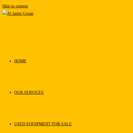
Skip to content
HOME
OUR SERVICES
USED EQUIPMENT FOR SALE