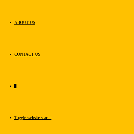
ABOUT US
CONTACT US
0
Toggle website search