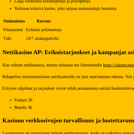
Laaja valikoima kolikkopelejä ja pöytäpelejä.
Verkossa toimiva kasino, joka tarjoaa mukautettuja bonuksia.
Ominaisuus
Kuvaus
Pelaaminen
Erilaisia pelimuotoja
Tuki
24/7 asiakaspalvelu
Nettikasino AP: Erikoistarjoukset ja kampanjat as
Kun valitset nettikasinoa, muista tarkistaa sen lisenssitiedot
https://raketticasi
Rahapelien monimuotoisuus nettikasinoilla on yksi suurimmista eduista. Voit pe
Erityiset ohjelmat ja tarjoukset voivat tehdä pelaamisesta entistä houkutteleva
Feature 36
Benefit 36
Kasinon verkkosivujen turvallisuus ja luotettavuu
Luotettavuus on ensisijaisen tärkeää nettikasinoissa, koska se vaikuttaa suoraa