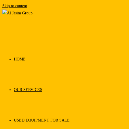
Skip to content
HOME
OUR SERVICES
USED EQUIPMENT FOR SALE