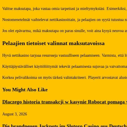
Valitse maksutapa, joka vastaa omia tarpeitasi ja mieltymyksiäsi. Esimerkiksi, 
Nostomenetelmät vaihtelevat nettikasinoittain, ja pelaajien on syytä tutustua 
Jos olet epävarma, mikä maksutapa on paras sinulle, voit aina kysyä neuvoa as
Pelaajien tietoiset valinnat maksutavoissa
Hyvä nettikasino tarjoaa resursseja vastuulliseen pelaamiseen. Varmista, että lö
Käyttäjäystävälliset käyttöliittymät tekevät pelaamisesta sujuvaa ja vaivattom
Korkea pelivalikoima on myös tärkeä valintakriteeri. Playerit arvostavat alustoj
You Might Also Like
Dlaczego historia transakcji w kasynie Robocat pomaga
August 3, 2026
Die brandneuen Jackpots im Slotoro Casino aus Deutsch