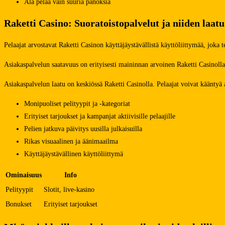
Älä pelaa vain suuria panoksia
Raketti Casino: Suoratoistopalvelut ja niiden laatu
Pelaajat arvostavat Raketti Casinon käyttäjäystävällistä käyttöliittymää, joka 
Asiakaspalvelun saatavuus on erityisesti maininnan arvoinen Raketti Casinolla.
Asiakaspalvelun laatu on keskiössä Raketti Casinolla. Pelaajat voivat kääntyä 
Monipuoliset pelityypit ja -kategoriat
Erityiset tarjoukset ja kampanjat aktiivisille pelaajille
Pelien jatkuva päivitys uusilla julkaisuilla
Rikas visuaalinen ja äänimaailma
Käyttäjäystävällinen käyttöliittymä
Ominaisuus
Info
Pelityypit
Slotit, live-kasino
Bonukset
Erityiset tarjoukset