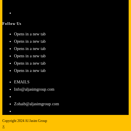
Follow Us
Opens in a new tab
Opens in a new tab
Opens in a new tab
Opens in a new tab
Opens in a new tab
Opens in a new tab
EMAILS
Info@aljasimgroup.com
Zohaib@aljasimgroup.com
Copyright 2024 Al Jasim Group
×