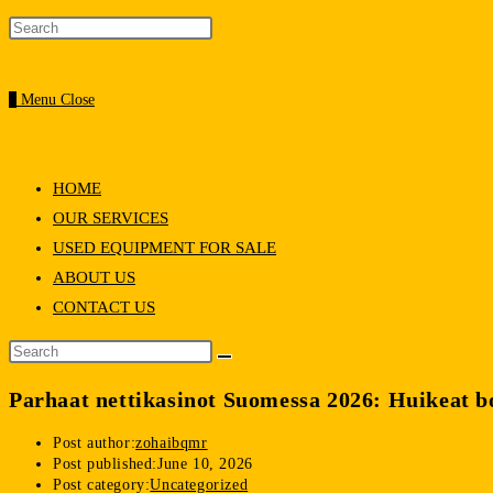
0
Menu
Close
HOME
OUR SERVICES
USED EQUIPMENT FOR SALE
ABOUT US
CONTACT US
Parhaat nettikasinot Suomessa 2026: Huikeat b
Post author:
zohaibqmr
Post published:
June 10, 2026
Post category:
Uncategorized