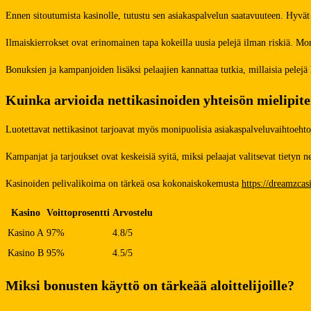
Ennen sitoutumista kasinolle, tutustu sen asiakaspalvelun saatavuuteen. Hyvät 
Ilmaiskierrokset ovat erinomainen tapa kokeilla uusia pelejä ilman riskiä. Mone
Bonuksien ja kampanjoiden lisäksi pelaajien kannattaa tutkia, millaisia pelejä 
Kuinka arvioida nettikasinoiden yhteisön mielipite
Luotettavat nettikasinot tarjoavat myös monipuolisia asiakaspalveluvaihtoehtoja
Kampanjat ja tarjoukset ovat keskeisiä syitä, miksi pelaajat valitsevat tietyn
Kasinoiden pelivalikoima on tärkeä osa kokonaiskokemusta
https://dreamzcasi
Kasino
Voittoprosentti
Arvostelu
Kasino A
97%
4.8/5
Kasino B
95%
4.5/5
Miksi bonusten käyttö on tärkeää aloittelijoille?