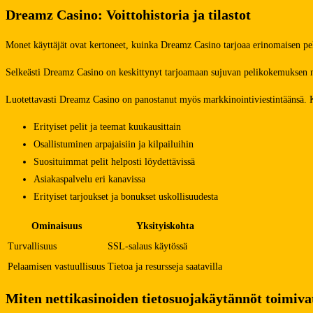
Dreamz Casino: Voittohistoria ja tilastot
Monet käyttäjät ovat kertoneet, kuinka Dreamz Casino tarjoaa erinomaisen pelik
Selkeästi Dreamz Casino on keskittynyt tarjoamaan sujuvan pelikokemuksen mobi
Luotettavasti Dreamz Casino on panostanut myös markkinointiviestintäänsä. Kasin
Erityiset pelit ja teemat kuukausittain
Osallistuminen arpajaisiin ja kilpailuihin
Suosituimmat pelit helposti löydettävissä
Asiakaspalvelu eri kanavissa
Erityiset tarjoukset ja bonukset uskollisuudesta
Ominaisuus
Yksityiskohta
Turvallisuus
SSL-salaus käytössä
Pelaamisen vastuullisuus
Tietoa ja resursseja saatavilla
Miten nettikasinoiden tietosuojakäytännöt toimiva