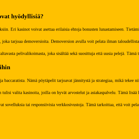
vat hyödyllisiä?
siin. Eri kasinot voivat asettaa erilaisia ehtoja bonusten lunastamiseen. Tietä
o, joka tarjoaa demoversioita. Demoversion avulla voit pelata ilman taloudellista r
ltavasta pelivalikoimasta, joka sisältää sekä suosittuja että uusia pelejä. Tämä 
ihin
 ja baccaratista. Nämä pöytäpelit tarjoavat jännitystä ja strategiaa, mikä tekee ni
ulisi valita kasinoita, joilla on hyvät arvostelut ja asiakaspalvelu. Tämä lisää 
 sovelluksia tai responsiivisia verkkosivustoja. Tämä tarkoittaa, että voit pelata