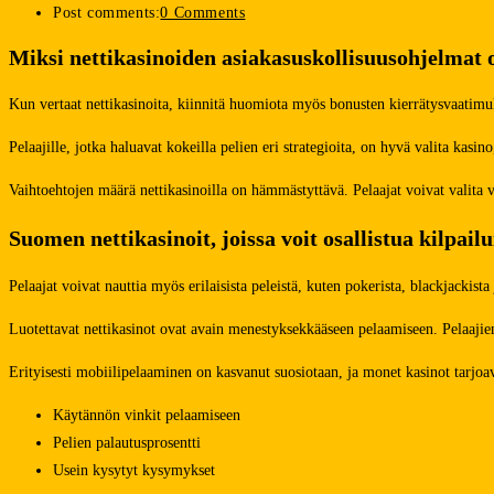
Post comments:
0 Comments
Miksi nettikasinoiden asiakasuskollisuusohjelmat o
Kun vertaat nettikasinoita, kiinnitä huomiota myös bonusten kierrätysvaatimuk
Pelaajille, jotka haluavat kokeilla pelien eri strategioita, on hyvä valita kasin
Vaihtoehtojen määrä nettikasinoilla on hämmästyttävä. Pelaajat voivat valita va
Suomen nettikasinoit, joissa voit osallistua kilpailu
Pelaajat voivat nauttia myös erilaisista peleistä, kuten pokerista, blackjackista
Luotettavat nettikasinot ovat avain menestyksekkääseen pelaamiseen. Pelaajien t
Erityisesti mobiilipelaaminen on kasvanut suosiotaan, ja monet kasinot tarjoavat
Käytännön vinkit pelaamiseen
Pelien palautusprosentti
Usein kysytyt kysymykset