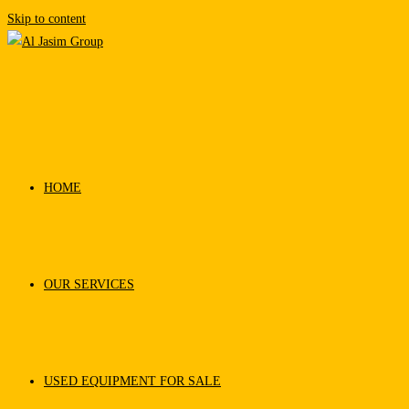
Skip to content
HOME
OUR SERVICES
USED EQUIPMENT FOR SALE