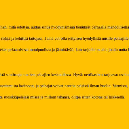
minen, mitä odottaa, auttaa sinua hyödyntämään bonukset parhaalla mahdollisella 
iskiä ja kehittää taitojasi. Tämä voi olla erityisen hyödyllistä uusille pelaajille
tekee pelaamisesta monipuolista ja jännittävää, kun tarjolla on aina jotain uutta 
istä suosittuja monien pelaajien keskuudessa. Hyvät nettikasinot tarjoavat useita v
luottamusta kasinoon, ja pelaajat voivat nauttia peleistä ilman huolia. Varmista,
 suosikkipelejäsi missä ja milloin tahansa, olitpa sitten kotona tai liikkeellä.