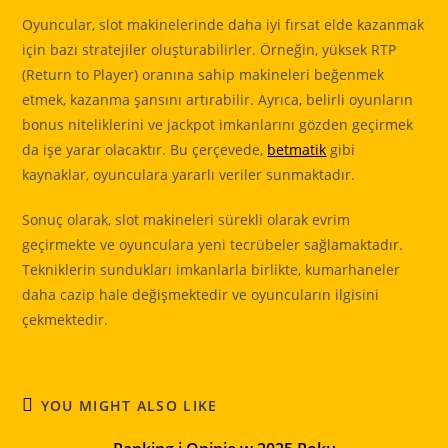
Oyuncular, slot makinelerinde daha iyi fırsat elde kazanmak
için bazı stratejiler oluşturabilirler. Örneğin, yüksek RTP
(Return to Player) oranına sahip makineleri beğenmek
etmek, kazanma şansını artırabilir. Ayrıca, belirli oyunların
bonus niteliklerini ve jackpot imkanlarını gözden geçirmek
da işe yarar olacaktır. Bu çerçevede,
betmatik
gibi
kaynaklar, oyunculara yararlı veriler sunmaktadır.
Sonuç olarak, slot makineleri sürekli olarak evrim
geçirmekte ve oyunculara yeni tecrübeler sağlamaktadır.
Tekniklerin sundukları imkanlarla birlikte, kumarhaneler
daha cazip hale değişmektedir ve oyuncuların ilgisini
çekmektedir.
YOU MIGHT ALSO LIKE