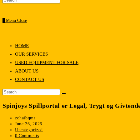
website
0
Menu
Close
search
HOME
OUR SERVICES
USED EQUIPMENT FOR SALE
ABOUT US
CONTACT US
Spinjoys Spillportal er Legal, Trygt og Givtend
Post
zohaibqmr
author:
Post
June 26, 2026
published:
Post
Uncategorized
category:
Post
0 Comments