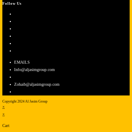
Follow Us
Opens
in
Opens
a
in
Opens
new
a
in
Opens
tab
new
a
in
Opens
tab
new
a
in
Opens
tab
new
a
in
EMAILS
tab
new
a
Info@aljasimgroup.com
tab
new
tab
Zohaib@aljasimgroup.com
Copyright 2024 Al Jasim Group
×
×
Cart