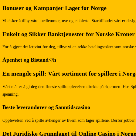
Bonuser og Kampanjer Laget for Norge
Vi elsker å tilby våre medlemmer, nye og etablerte. Starttilbudet vårt er desi
Enkelt og Sikker Banktjenester for Norske Kroner
For å gjøre det lettvint for deg, tilbyr vi en rekke betalingsmåter som norsk
Åpenhet og Bistand</h
En mengde spill: Vårt sortiment for spillere i Norg
Vårt mål er å gi deg den fineste spillopplevelsen direkte på skjermen. Hos Spi
spenning.
Beste leverandører og Sanntidscasino
Opplevelsen ved å spille avhenger av hvem som lager spillene. Derfor jobber vi
Det Juridiske Grunnlaget til Online Casino i Norg