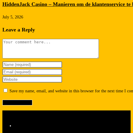
HiddenJack Casino – Manieren om de klantenservice te be
July 5, 2026
Leave a Reply
Comment
Enter
your
Enter
name
your
Enter
or
email
your
Save my name, email, and website in this browser for the next time I c
username
address
website
to
to
URL
comment
comment
(optional)