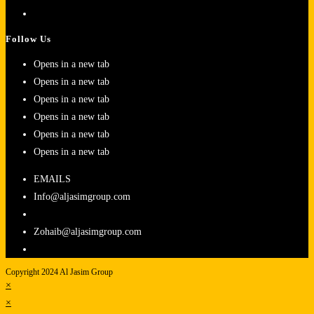
Follow Us
Opens in a new tab
Opens in a new tab
Opens in a new tab
Opens in a new tab
Opens in a new tab
Opens in a new tab
EMAILS
Info@aljasimgroup.com
Zohaib@aljasimgroup.com
Copyright 2024 Al Jasim Group
×
×