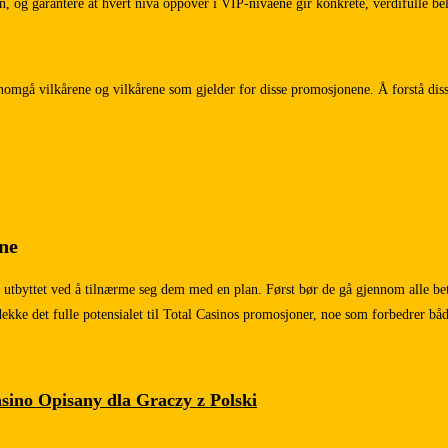
in, og garantere at hvert nivå oppover i VIP-nivåene gir konkrete, verdifulle be
mgå vilkårene og vilkårene som gjelder for disse promosjonene. Å forstå disse
ene
tbyttet ved å tilnærme seg dem med en plan. Først bør de gå gjennom alle betin
dekke det fulle potensialet til Total Casinos promosjoner, noe som forbedrer bå
ino Opisany dla Graczy z Polski