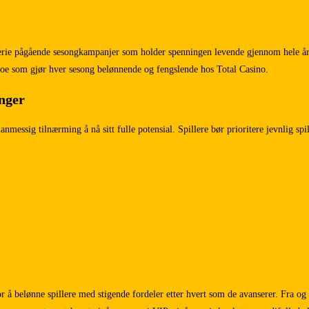
 serie pågående sesongkampanjer som holder spenningen levende gjennom hele åre
r, noe som gjør hver sesong belønnende og fengslende hos Total Casino.
inger
planmessig tilnærming å nå sitt fulle potensial. Spillere bør prioritere jevnlig
r å belønne spillere med stigende fordeler etter hvert som de avanserer. Fra og