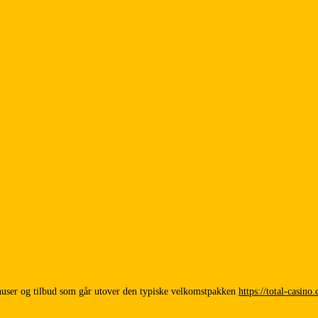
bonuser og tilbud som går utover den typiske velkomstpakken
https://total-casino.