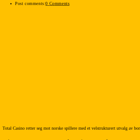
Post comments:
0 Comments
Total Casino retter seg mot norske spillere med et velstrukturert utvalg av 