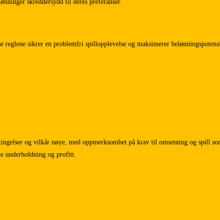
lønninger skreddersydd til deres preferanser.
 reglene sikrer en problemfri spillopplevelse og maksimerer belønningspotensi
gelser og vilkår nøye, med oppmerksomhet på krav til omsetning og spill som tel
de underholdning og profitt.