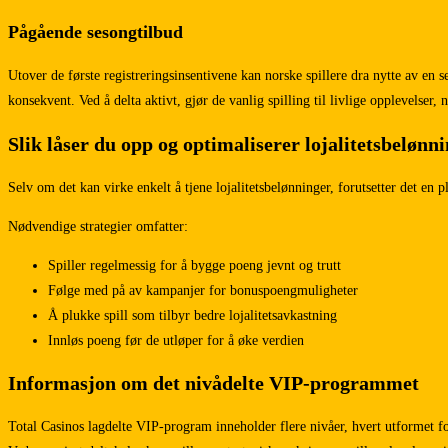
Pågående sesongtilbud
Utover de første registreringsinsentivene kan norske spillere dra nytte av en
konsekvent. Ved å delta aktivt, gjør de vanlig spilling til livlige opplevelse
Slik låser du opp og optimaliserer lojalitetsbelønn
Selv om det kan virke enkelt å tjene lojalitetsbelønninger, forutsetter det en 
Nødvendige strategier omfatter:
Spiller regelmessig for å bygge poeng jevnt og trutt
Følge med på av kampanjer for bonuspoengmuligheter
Å plukke spill som tilbyr bedre lojalitetsavkastning
Innløs poeng før de utløper for å øke verdien
Informasjon om det nivådelte VIP-programmet
Total Casinos lagdelte VIP-program inneholder flere nivåer, hvert utformet fo