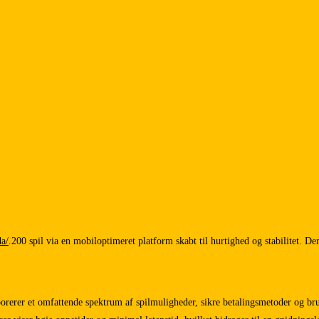
da/
.200 spil via en mobiloptimeret platform skabt til hurtighed og stabilitet. D
rerer et omfattende spektrum af spilmuligheder, sikre betalingsmetoder og bruger