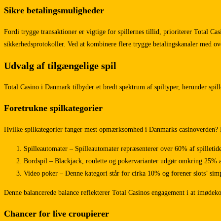
Sikre betalingsmuligheder
Fordi trygge transaktioner er vigtige for spillernes tillid, prioriterer Tota
sikkerhedsprotokoller. Ved at kombinere flere trygge betalingskanaler med ove
Udvalg af tilgængelige spil
Total Casino i Danmark tilbyder et bredt spektrum af spiltyper, herunder spil
Foretrukne spilkategorier
Hvilke spilkategorier fanger mest opmærksomhed i Danmarks casinoverden? Data 
Spilleautomater – Spilleautomater repræsenterer over 60% af spilletide
Bordspil – Blackjack, roulette og pokervarianter udgør omkring 25% af 
Video poker – Denne kategori står for cirka 10% og forener slots’ simp
Denne balancerede balance reflekterer Total Casinos engagement i at imøde
Chancer for live croupierer