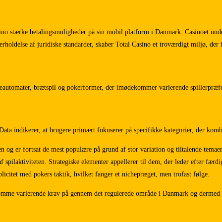
l Casino stærke betalingsmuligheder på sin mobil platform i Danmark. Casinoet 
rholdelse af juridiske standarder, skaber Total Casino et troværdigt miljø, der
leautomater, brætspil og pokerformer, der imødekommer varierende spillerpræfere
indikerer, at brugere primært fokuserer på specifikke kategorier, der kombinere
n og er fortsat de mest populære på grund af stor variation og tiltalende temaer
spilaktiviteten. Strategiske elementer appellerer til dem, der leder efter færd
licitet med pokers taktik, hvilket fanger et nichepræget, men trofast følge.
komme varierende krav på gennem det regulerede område i Danmark og dermed ø