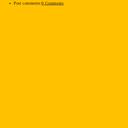
Post comments:
0 Comments