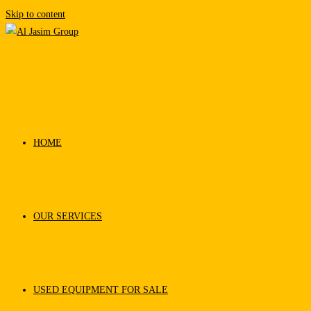
Skip to content
HOME
OUR SERVICES
USED EQUIPMENT FOR SALE