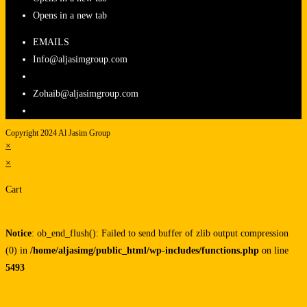
Opens in a new tab
EMAILS
Info@aljasimgroup.com
Zohaib@aljasimgroup.com
Copyright 2024 Al Jasim Group
×
×
Cart
Notice
: ob_end_flush(): Failed to send buffer of zlib output compression
(0) in
/home/aljasimg/public_html/wp-includes/functions.php
on line
5493