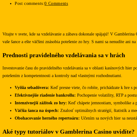
Post comments:
0 Comments
Vitajte v svete, kde sa vzdelávanie a zábava dokonale spájajú! V Gamblerina 
vaše šance a ešte väčšmi znásobia potešenie zo hry. S nami sa nenudíte ani na
Prednosti pravidelného vzdelávania sa v hrách
Investovanie času do pravidelného vzdelávania sa v oblasti kasínových hier p
potešením z kompetentnosti a kontroly nad vlastnými rozhodnutiami.
Vyššia sebadôvera:
Keď presne viete, čo robíte, prichádzate k hre s 
Efektívnejšie riadenie bankrollu:
Pochopenie volatility, RTP a post
Intenzívnejší zážitok zo hry:
Keď chápete jemnostiam, symbolike a prí
Väčšia šanca na úspech:
Znalosť optimálnych stratégií, štatistík a 
Obohacovanie herného repertoáru:
Učením sa nových hier sa neustá
Aké typy tutoriálov v Gamblerina Casino uvidíte?