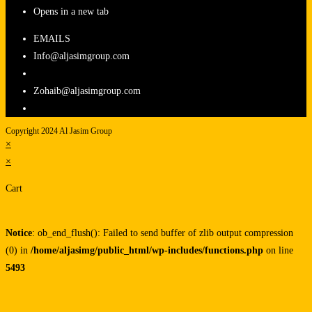
Opens in a new tab
EMAILS
Info@aljasimgroup.com
Zohaib@aljasimgroup.com
Copyright 2024 Al Jasim Group
×
×
Cart
Notice
: ob_end_flush(): Failed to send buffer of zlib output compression
(0) in
/home/aljasimg/public_html/wp-includes/functions.php
on line
5493