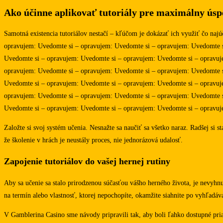
Ako účinne aplikovať tutoriály pre maximálny úsp
Samotná existencia tutoriálov nestačí – kľúčom je dokázať ich využiť čo n
opravujem: Uvedomte si – opravujem: Uvedomte si – opravujem: Uvedomte s
Uvedomte si – opravujem: Uvedomte si – opravujem: Uvedomte si – opravuj
opravujem: Uvedomte si – opravujem: Uvedomte si – opravujem: Uvedomte s
Uvedomte si – opravujem: Uvedomte si – opravujem: Uvedomte si – opravuj
opravujem: Uvedomte si – opravujem: Uvedomte si – opravujem: Uvedomte s
Uvedomte si – opravujem: Uvedomte si – opravujem: Uvedomte si – opravuj
Založte si svoj systém učenia. Nesnažte sa naučiť sa všetko naraz. Radšej si 
že školenie v hrách je neustály proces, nie jednorázová udalosť.
Zapojenie tutoriálov do vašej hernej rutiny
Aby sa učenie sa stalo prirodzenou súčasťou vášho herného života, je nevyhnu
na termín alebo vlastnosť, ktorej nepochopíte, okamžite siahnite po vyhľadáva
V Gamblerina Casino sme návody pripravili tak, aby boli ľahko dostupné priam