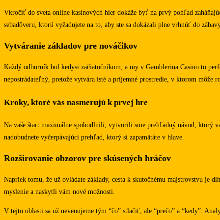
Vkročiť do sveta online kasínových hier dokáže byť na prvý pohľad zaháňajú
sebadôveru, ktorú vyžadujete na to, aby ste sa dokázali plne vrhnúť do zábavy
Vytváranie základov pre nováčikov
Každý odborník bol kedysi začiatočníkom, a my v Gamblerina Casino to perfe
nepostrádateľný, pretože vytvára isté a príjemné prostredie, v ktorom môže r
Kroky, ktoré vás nasmerujú k prvej hre
Na vaše štart maximálne spohodlnili, vytvorili sme prehľadný návod, ktorý v
nadobudnete vyčerpávajúci prehľad, ktorý si zapamätáte v hlave.
Rozširovanie obzorov pre skúsených hráčov
Napriek tomu, že už ovládate základy, cesta k skutočnému majstrovstvu je dlh
myslenie a naskytli vám nové možnosti.
V tejto oblasti sa už nevenujeme tým “čo” stlačiť, ale “prečo” a “kedy”. Ana