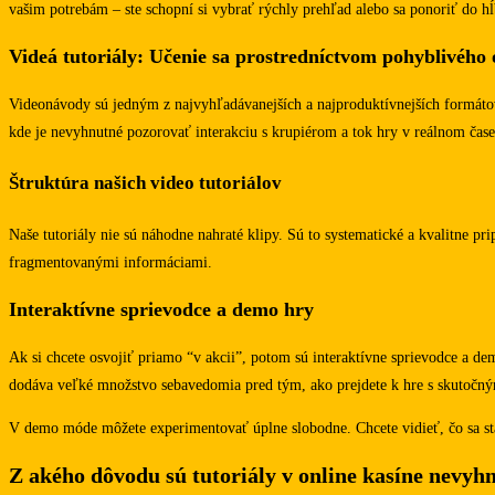
vašim potrebám – ste schopní si vybrať rýchly prehľad alebo sa ponoriť do hĺ
Videá tutoriály: Učenie sa prostredníctvom pohyblivého
Videonávody sú jedným z najvyhľadávanejších a najproduktívnejších formátov,
kde je nevyhnutné pozorovať interakciu s krupiérom a tok hry v reálnom čase
Štruktúra našich video tutoriálov
Naše tutoriály nie sú náhodne nahraté klipy. Sú to systematické a kvalitne 
fragmentovanými informáciami.
Interaktívne sprievodce a demo hry
Ak si chcete osvojiť priamo “v akcii”, potom sú interaktívne sprievodce a d
dodáva veľké množstvo sebavedomia pred tým, ako prejdete k hre s skutočný
V demo móde môžete experimentovať úplne slobodne. Chcete vidieť, čo sa stan
Z akého dôvodu sú tutoriály v online kasíne nevyh