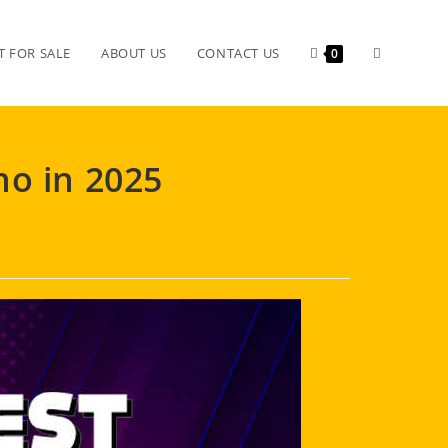
Toggle
 FOR SALE
ABOUT US
CONTACT US
0
website
o in 2025
search