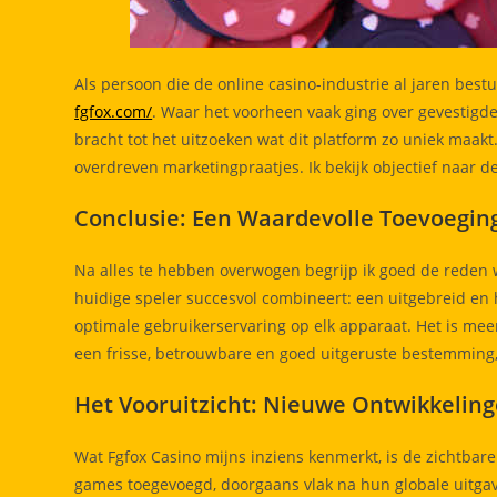
Als persoon die de online casino-industrie al jaren bes
fgfox.com/
. Waar het voorheen vaak ging over gevestigd
bracht tot het uitzoeken wat dit platform zo uniek maakt.
overdreven marketingpraatjes. Ik bekijk objectief naar 
Conclusie: Een Waardevolle Toevoeging
Na alles te hebben overwogen begrijp ik goed de reden w
huidige speler succesvol combineert: een uitgebreid en 
optimale gebruikerservaring op elk apparaat. Het is mee
een frisse, betrouwbare en goed uitgeruste bestemming, 
Het Vooruitzicht: Nieuwe Ontwikkeling
Wat Fgfox Casino mijns inziens kenmerkt, is de zichtbare
games toegevoegd, doorgaans vlak na hun globale uitgave