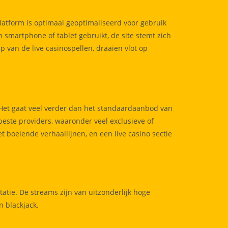
platform is optimaal geoptimaliseerd voor gebruik
 smartphone of tablet gebruikt, de site stemt zich
ip van de live casinospellen, draaien vlot op
. Het gaat veel verder dan het standaardaanbod van
beste providers, waaronder veel exclusieve of
et boeiende verhaallijnen, en een live casino sectie
tatie. De streams zijn van uitzonderlijk hoge
n blackjack.