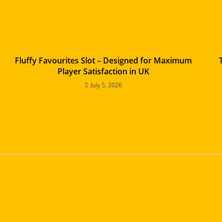
Fluffy Favourites Slot – Designed for Maximum
Player Satisfaction in UK
July 5, 2026