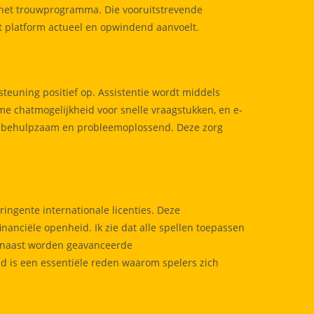
n het trouwprogramma. Die vooruitstrevende
t platform actueel en opwindend aanvoelt.
steuning positief op. Assistentie wordt middels
 chatmogelijkheid voor snelle vraagstukken, en e-
d, behulpzaam en probleemoplossend. Deze zorg
tringente internationale licenties. Deze
anciële openheid. Ik zie dat alle spellen toepassen
aarnaast worden geavanceerde
id is een essentiële reden waarom spelers zich