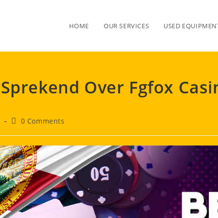
HOME
OUR SERVICES
USED EQUIPMENT
prekend Over Fgfox Casin
Post
d
0 Comments
comments: