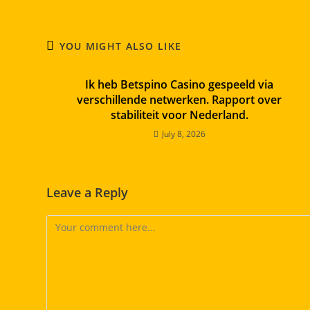
YOU MIGHT ALSO LIKE
Ik heb Betspino Casino gespeeld via
verschillende netwerken. Rapport over
stabiliteit voor Nederland.
July 8, 2026
Leave a Reply
Comment