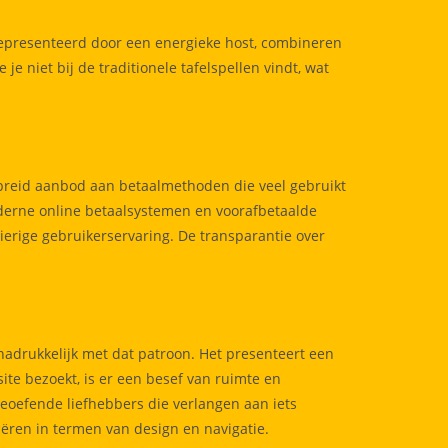
gepresenteerd door een energieke host, combineren
 niet bij de traditionele tafelspellen vindt, wat
ebreid aanbod aan betaalmethoden die veel gebruikt
oderne online betaalsystemen en voorafbetaalde
ierige gebruikerservaring. De transparantie over
nadrukkelijk met dat patroon. Het presenteert een
site bezoekt, is er een besef van ruimte en
geoefende liefhebbers die verlangen aan iets
ciëren in termen van design en navigatie.