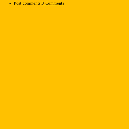
Post comments:
0 Comments