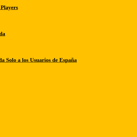
 Players
ada
a Solo a los Usuarios de España