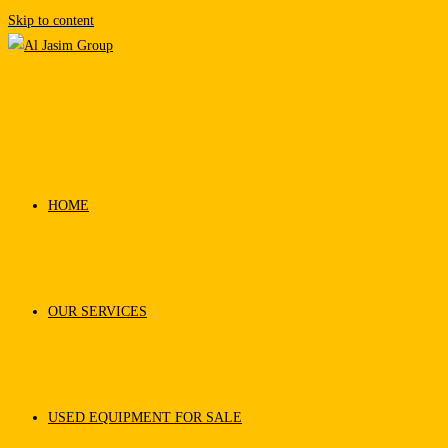
Skip to content
HOME
OUR SERVICES
USED EQUIPMENT FOR SALE