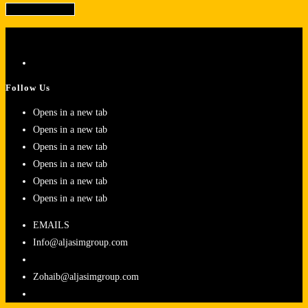
Follow Us
Opens in a new tab
Opens in a new tab
Opens in a new tab
Opens in a new tab
Opens in a new tab
Opens in a new tab
EMAILS
Info@aljasimgroup.com
Zohaib@aljasimgroup.com