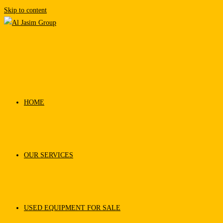
Skip to content
HOME
OUR SERVICES
USED EQUIPMENT FOR SALE