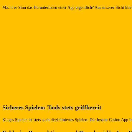
Macht es Sinn das Herunterladen einer App eigentlich? Aus unserer Sicht klar
Sicheres Spielen: Tools stets griffbereit
Kluges Spielen ist stets auch diszipliniertes Spielen. Die Instant Casino App 