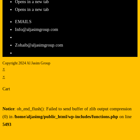
Opens in a new tab
Opens in a new tab
EMAILS
Info@aljasimgroup.com
Zohaib@aljasimgroup.com
Copyright 2024 Al Jasim Group
×
×
Cart
Notice
: ob_end_flush(): Failed to send buffer of zlib output compression
(0) in
/home/aljasimg/public_html/wp-includes/functions.php
on line
5493